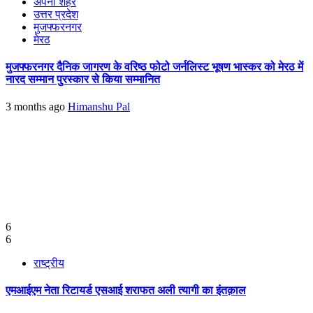
अपना शहर
उत्तर प्रदेश
मुजफ्फरनगर
मेरठ
मुजफ्फरनगर दैनिक जागरण के वरिष्ठ फोटो जर्नलिस्ट भूषण भास्कर को मेरठ में
नारद सम्मान पुरस्कार से किया सम्मानित
3 months ago
Himanshu Pal
6
6
राष्ट्रीय
एमआईएम नेता रिटायर्ड एसआई शराफत अली त्यागी का इंतक़ाल