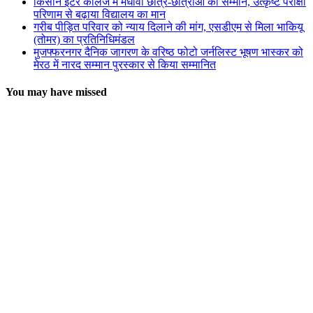
किसान इंटर कॉलेज में मेधावी छात्र-छात्राओं का सम्मान, उत्कृष्ट परीक्षा
परिणाम से बढ़ाया विद्यालय का मान
गरीब पीड़ित परिवार को न्याय दिलाने की मांग, एसडीएम से मिला भाकियू
(तोमर) का प्रतिनिधिमंडल
मुजफ्फरनगर दैनिक जागरण के वरिष्ठ फोटो जर्नलिस्ट भूषण भास्कर को
मेरठ में नारद सम्मान पुरस्कार से किया सम्मानित
You may have missed