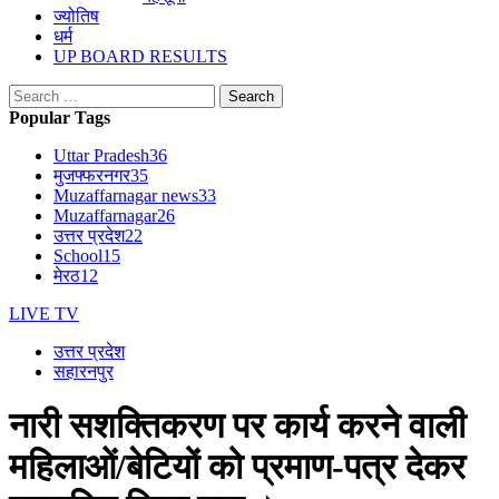
ज्योतिष
धर्म
UP BOARD RESULTS
Search
for:
Popular Tags
Uttar Pradesh
36
मुजफ्फरनगर
35
Muzaffarnagar news
33
Muzaffarnagar
26
उत्तर प्रदेश
22
School
15
मेरठ
12
LIVE TV
उत्तर प्रदेश
सहारनपुर
नारी सशक्तिकरण पर कार्य करने वाली
महिलाओं/बेटियों को प्रमाण-पत्र देकर