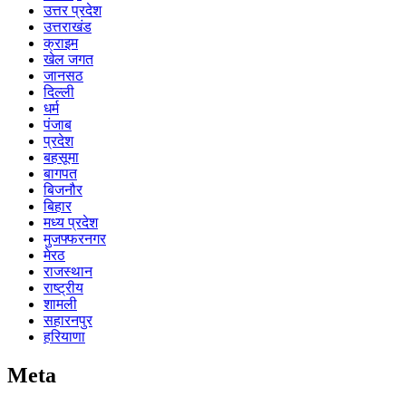
उत्तर प्रदेश
उत्तराखंड
क्राइम
खेल जगत
जानसठ
दिल्ली
धर्म
पंजाब
प्रदेश
बहसूमा
बागपत
बिजनौर
बिहार
मध्य प्रदेश
मुजफ्फरनगर
मेरठ
राजस्थान
राष्ट्रीय
शामली
सहारनपुर
हरियाणा
Meta