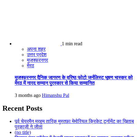
1 min read
अपना शहर
उत्तर प्रदेश
मुजफ्फरनगर
मेरठ
मुजफ्फरनगर दैनिक जागरण के वरिष्ठ फोटो जर्नलिस्ट भूषण भास्कर को
मेरठ में नारद सम्मान पुरस्कार से किया सम्मानित
3 months ago
Himanshu Pal
Recent Posts
पूर्व चेयरमैन मरहूम तारिक़ मुस्तफ़ा मेमोरियल क्रिकेट टूर्नामेंट का ख़िताब
पुरक़ाज़ी ने जीता
(no title)