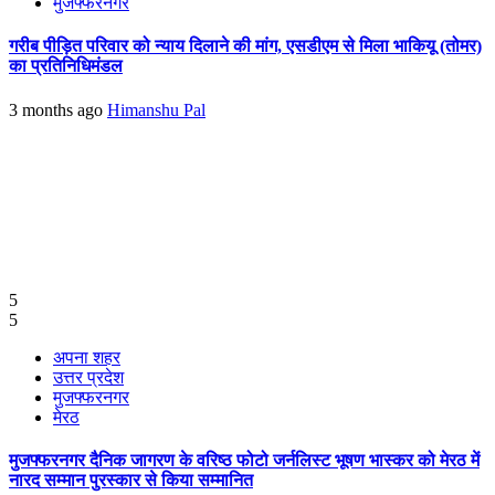
मुजफ्फरनगर
गरीब पीड़ित परिवार को न्याय दिलाने की मांग, एसडीएम से मिला भाकियू (तोमर)
का प्रतिनिधिमंडल
3 months ago
Himanshu Pal
5
5
अपना शहर
उत्तर प्रदेश
मुजफ्फरनगर
मेरठ
मुजफ्फरनगर दैनिक जागरण के वरिष्ठ फोटो जर्नलिस्ट भूषण भास्कर को मेरठ में
नारद सम्मान पुरस्कार से किया सम्मानित