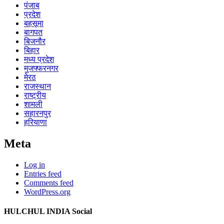
पंजाब
प्रदेश
बहसूमा
बागपत
बिजनौर
बिहार
मध्य प्रदेश
मुजफ्फरनगर
मेरठ
राजस्थान
राष्ट्रीय
शामली
सहारनपुर
हरियाणा
Meta
Log in
Entries feed
Comments feed
WordPress.org
HULCHUL INDIA Social