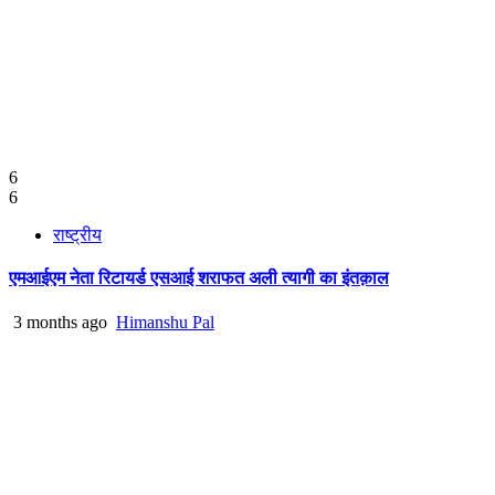
6
6
राष्ट्रीय
एमआईएम नेता रिटायर्ड एसआई शराफत अली त्यागी का इंतक़ाल
3 months ago
Himanshu Pal