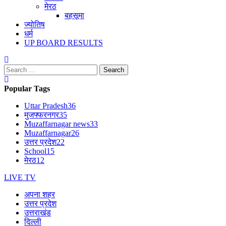
मेरठ
बहसूमा
ज्योतिष
धर्म
UP BOARD RESULTS
Search
for:
Popular Tags
Uttar Pradesh
36
मुजफ्फरनगर
35
Muzaffarnagar news
33
Muzaffarnagar
26
उत्तर प्रदेश
22
School
15
मेरठ
12
LIVE TV
अपना शहर
उत्तर प्रदेश
उत्तराखंड
दिल्ली