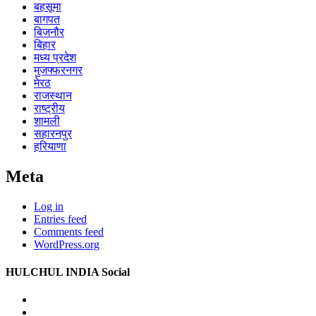
बहसूमा
बागपत
बिजनौर
बिहार
मध्य प्रदेश
मुजफ्फरनगर
मेरठ
राजस्थान
राष्ट्रीय
शामली
सहारनपुर
हरियाणा
Meta
Log in
Entries feed
Comments feed
WordPress.org
HULCHUL INDIA Social
Facebook
Twitter