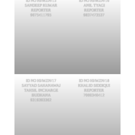
ID NO HI/MZN/15
ID NO HI/MZN/16
SANDEEP KUMAR
ANIL TYAGI
REPORTER
REPORTER
9675411795
9837473537
ID NO HI/MZN/17
ID NO HI/MZN/18
SAYYAD SAHANAWAJ
KHALID SIDDIQUI
TAHSIL INCHARGE
REPORTER
BUDHANA
7060340412
9319393362