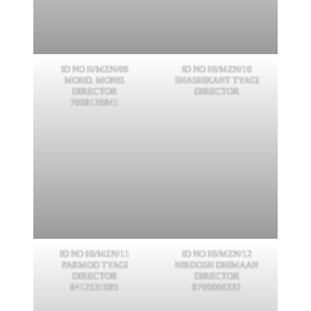
ID NO H/MZN/09
ID NO HI/MZN/10
MOHD. MONIS
SHASHIKANT TYAGI
DIRECTOR
DIRECTOR
7668126841
ID NO HI/MZN/11
ID NO HI/MZN/12
PARMOD TYAGI
NIRDOSH DHIMAAN
DIRECTOR
DIRECTOR
9412531085
9760066332