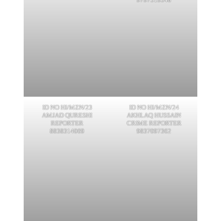
ID NO HI/MZN/23
ID NO HI/MZN/24
AMJAD QURESHI
AKHLAQ HUSSAIN
REPORTER
CRIME REPORTER
8838314069
9837097362