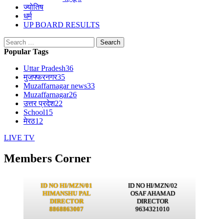
ज्योतिष
धर्म
UP BOARD RESULTS
Search
for:
Popular Tags
Uttar Pradesh
36
मुजफ्फरनगर
35
Muzaffarnagar news
33
Muzaffarnagar
26
उत्तर प्रदेश
22
School
15
मेरठ
12
LIVE TV
Members Corner
ID NO HI/MZN/01
ID NO HI/MZN/02
HIMANSHU PAL
OSAF AHAMAD
DIRECTOR
DIRECTOR
8868863007
9634321010