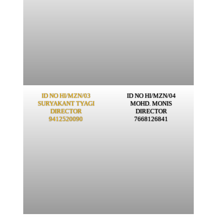
ID NO HI/MZN/03
ID NO HI/MZN/04
SURYAKANT TYAGI
MOHD. MONIS
DIRECTOR
DIRECTOR
9412520090
7668126841