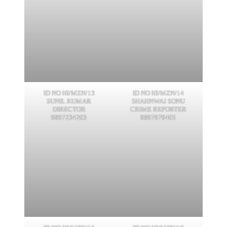
ID NO HI/MZN/13
ID NO HI/MZN/14
SUNIL KUMAR
SHAHNWAJ SONU
DIRECTOR
CRIME REPORTER
9897234203
9897979405