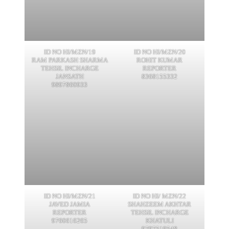
ID NO HI/MZN/19
ID NO HI/MZN/20
RAM PARKASH SHARMA
ROHIT KUMAR
TEHSIL INCHARGE
REPORTER
JANSATH
8368155332
9897860933
ID NO HI/MZN/21
ID NO HI/ MZN/22
JAVED JAMIA
SHAHZEEM AKHTAR
REPORTER
TEHSIL INCHARGE
9760616265
KHATULI
9797519548