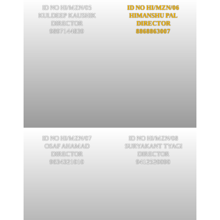
ID NO HI/MZN/05
ID NO HI/MZN/06
KULDEEP KAUSHIK
HIMANSHU PAL
DIRECTOR
DIRECTOR
9897144839
8868863007
ID NO HI/MZN/07
ID NO HI/MZN/08
OSAF AHAMAD
SURYAKANT TYAGI
DIRECTOR
DIRECTOR
9634321010
9412520090