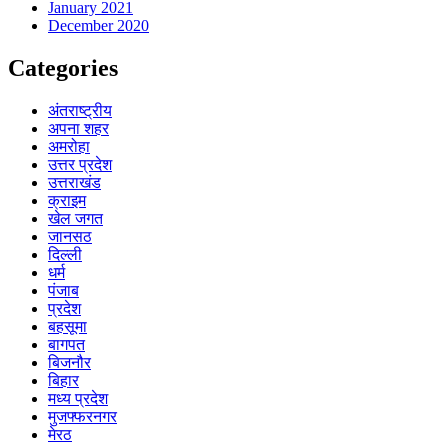
January 2021
December 2020
Categories
अंतराष्ट्रीय
अपना शहर
अमरोहा
उत्तर प्रदेश
उत्तराखंड
क्राइम
खेल जगत
जानसठ
दिल्ली
धर्म
पंजाब
प्रदेश
बहसूमा
बागपत
बिजनौर
बिहार
मध्य प्रदेश
मुजफ्फरनगर
मेरठ