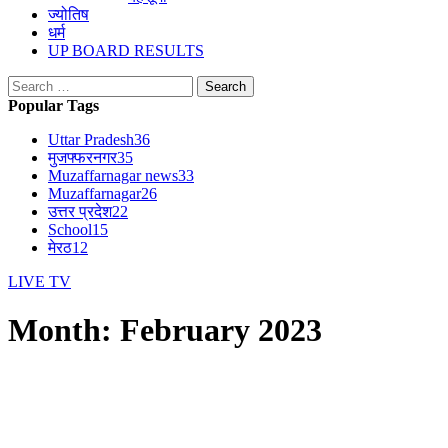
ज्योतिष
धर्म
UP BOARD RESULTS
Search
for:
Popular Tags
Uttar Pradesh
36
मुजफ्फरनगर
35
Muzaffarnagar news
33
Muzaffarnagar
26
उत्तर प्रदेश
22
School
15
मेरठ
12
LIVE TV
Month:
February 2023