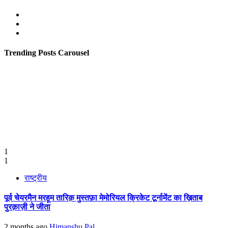
Facebook
Twitter
Youtube
Trending Posts Carousel
1
1
राष्ट्रीय
पूर्व चेयरमैन मरहूम तारिक़ मुस्तफ़ा मेमोरियल क्रिकेट टूर्नामेंट का ख़िताब
पुरक़ाज़ी ने जीता
2 months ago
Himanshu Pal