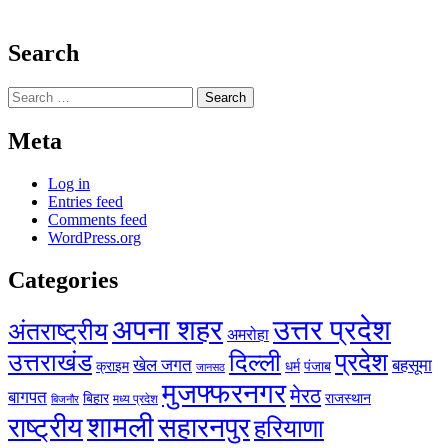
Search
Search
for:
Meta
Log in
Entries feed
Comments feed
WordPress.org
Categories
अपना शहर
उत्तर प्रदेश
अंतराष्ट्रीय
अमरोहा
प्रदेश
उत्तराखंड
दिल्ली
खेल जगत
बहसूमा
क्राइम
धर्म
पंजाब
जानसठ
मुजफ्फरनगर
मेरठ
बागपत
बिहार
राजस्थान
मध्य प्रदेश
बिजनौर
शामली
राष्ट्रीय
सहारनपुर
हरियाणा