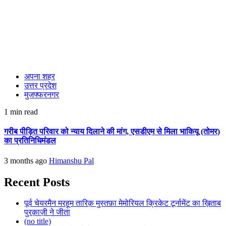
अपना शहर
उत्तर प्रदेश
मुजफ्फरनगर
1 min read
गरीब पीड़ित परिवार को न्याय दिलाने की मांग, एसडीएम से मिला भाकियू (तोमर)
का प्रतिनिधिमंडल
3 months ago
Himanshu Pal
Recent Posts
पूर्व चेयरमैन मरहूम तारिक़ मुस्तफ़ा मेमोरियल क्रिकेट टूर्नामेंट का ख़िताब
पुरक़ाज़ी ने जीता
(no title)