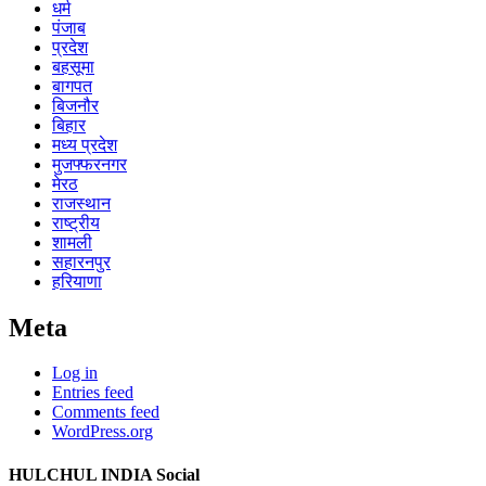
धर्म
पंजाब
प्रदेश
बहसूमा
बागपत
बिजनौर
बिहार
मध्य प्रदेश
मुजफ्फरनगर
मेरठ
राजस्थान
राष्ट्रीय
शामली
सहारनपुर
हरियाणा
Meta
Log in
Entries feed
Comments feed
WordPress.org
HULCHUL INDIA Social