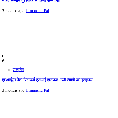
नारद सम्मान पुरस्कार से किया सम्मानित
3 months ago
Himanshu Pal
6
6
राष्ट्रीय
एमआईएम नेता रिटायर्ड एसआई शराफत अली त्यागी का इंतक़ाल
3 months ago
Himanshu Pal