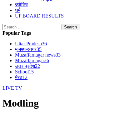
ज्योतिष
धर्म
UP BOARD RESULTS
Search
for:
Popular Tags
Uttar Pradesh
36
मुजफ्फरनगर
35
Muzaffarnagar news
33
Muzaffarnagar
26
उत्तर प्रदेश
22
School
15
मेरठ
12
LIVE TV
Modling