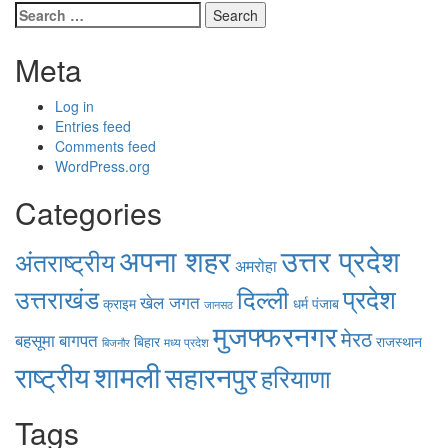
Search
for:
Meta
Log in
Entries feed
Comments feed
WordPress.org
Categories
उत्तर प्रदेश
अपना शहर
अंतराष्ट्रीय
अमरोहा
उत्तराखंड
दिल्ली
प्रदेश
खेल जगत
क्राइम
धर्म
पंजाब
जानसठ
मुजफ्फरनगर
मेरठ
बहसूमा
बागपत
बिहार
राजस्थान
मध्य प्रदेश
बिजनौर
शामली
राष्ट्रीय
सहारनपुर
हरियाणा
Tags