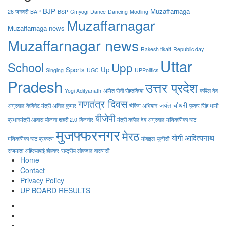
BJP
Muzaffarnaga
26 जनवरी
BAP
BSP
Cmyogi
Dance
Dancing
Modling
Muzaffarnagar
Muzaffarnaga news
Muzaffarnagar news
Rakesh tikait
Republic day
Uttar
School
Upp
Sports
Up
Singing
UGC
UPPolitics
Pradesh
उत्तर प्रदेश
Yogi Adityanath
अमित सैनी रोहतकिया
कपिल देव
गणतंत्र दिवस
जयंत चौधरी
अग्रवाल
कैबिनेट मंत्री अनिल कुमार
चेकिंग अभियान
पुष्कर सिंह धामी
बीजेपी
प्रधानमंत्री आवास योजना शहरी 2.0
बिजनौर
मंत्री कपिल देव अग्रवाल
मणिकर्णिका घाट
मुजफ्फरनगर
मेरठ
योगी आदित्यनाथ
मणिकर्णिका घाट प्रकरण
मोबाइल
यूजीसी
राजमाता अहिल्याबाई होल्कर
राष्ट्रीय लोकदल
वाराणसी
Home
Contact
Privacy Policy
UP BOARD RESULTS
Facebook
Twitter
Youtube