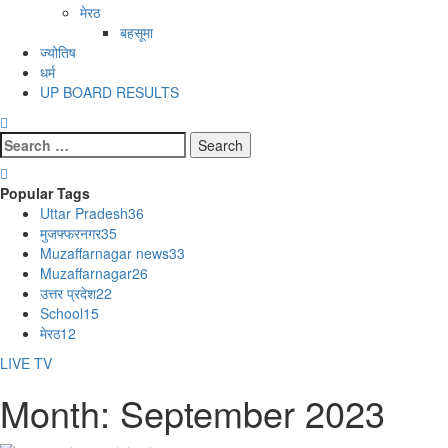
मेरठ
बहसूमा
ज्योतिष
धर्म
UP BOARD RESULTS
Search
for:
Popular Tags
Uttar Pradesh
36
मुजफ्फरनगर
35
Muzaffarnagar news
33
Muzaffarnagar
26
उत्तर प्रदेश
22
School
15
मेरठ
12
LIVE TV
Month:
September 2023