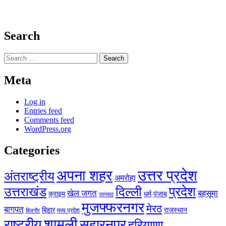
Search
Search
for:
Meta
Log in
Entries feed
Comments feed
WordPress.org
Categories
अपना शहर
उत्तर प्रदेश
अंतराष्ट्रीय
अमरोहा
प्रदेश
उत्तराखंड
दिल्ली
खेल जगत
बहसूमा
क्राइम
धर्म
पंजाब
जानसठ
मुजफ्फरनगर
मेरठ
बागपत
बिहार
राजस्थान
मध्य प्रदेश
बिजनौर
शामली
राष्ट्रीय
सहारनपुर
हरियाणा