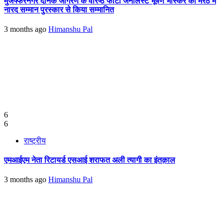
मुजफ्फरनगर दैनिक जागरण के वरिष्ठ फोटो जर्नलिस्ट भूषण भास्कर को मेरठ में
नारद सम्मान पुरस्कार से किया सम्मानित
3 months ago
Himanshu Pal
6
6
राष्ट्रीय
एमआईएम नेता रिटायर्ड एसआई शराफत अली त्यागी का इंतक़ाल
3 months ago
Himanshu Pal