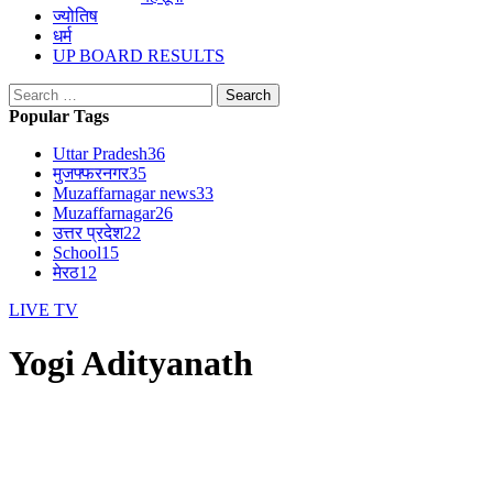
ज्योतिष
धर्म
UP BOARD RESULTS
Search
for:
Popular Tags
Uttar Pradesh
36
मुजफ्फरनगर
35
Muzaffarnagar news
33
Muzaffarnagar
26
उत्तर प्रदेश
22
School
15
मेरठ
12
LIVE TV
Yogi Adityanath