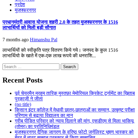
प्रदेश
मुजफ्फरनगर
प्रधानमंत्री आवास योजना शहरी 2.0 के तहत मुजफ्फरनगर के 1516
लाभार्थियों को मिली बड़ी सौगात
7 months ago
Himanshu Pal
लाभार्थियों को स्वीकृति पत्र वितरण किये गये। जनपद के कुल 1516
लाभार्थियो के खाते में एक-एक लाख रूपये की धनराशि...
Search
for:
Recent Posts
पूर्व चेयरमैन मरहूम तारिक़ मुस्तफ़ा मेमोरियल क्रिकेट टूर्नामेंट का ख़िताब
पुरक़ाज़ी ने जीता
(no title)
किसान इंटर कॉलेज में मेधावी छात्र-छात्राओं का सम्मान, उत्कृष्ट परीक्षा
परिणाम से बढ़ाया विद्यालय का मान
गरीब पीड़ित परिवार को न्याय दिलाने की मांग, एसडीएम से मिला भाकियू
(तोमर) का प्रतिनिधिमंडल
मुजफ्फरनगर दैनिक जागरण के वरिष्ठ फोटो जर्नलिस्ट भूषण भास्कर को
मेरठ में नारद सम्मान पुरस्कार से किया सम्मानित