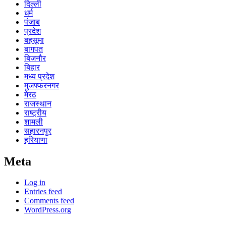
दिल्ली
धर्म
पंजाब
प्रदेश
बहसूमा
बागपत
बिजनौर
बिहार
मध्य प्रदेश
मुजफ्फरनगर
मेरठ
राजस्थान
राष्ट्रीय
शामली
सहारनपुर
हरियाणा
Meta
Log in
Entries feed
Comments feed
WordPress.org