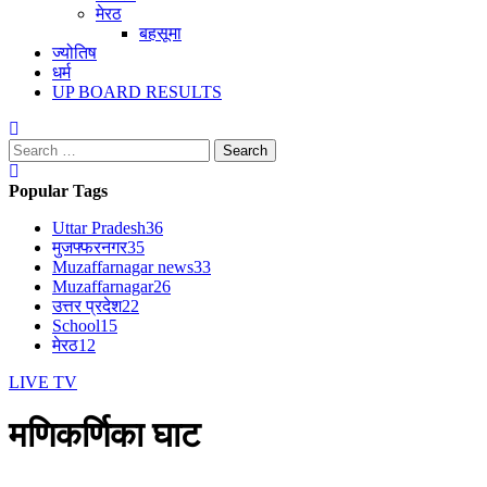
मेरठ
बहसूमा
ज्योतिष
धर्म
UP BOARD RESULTS
Search
for:
Popular Tags
Uttar Pradesh
36
मुजफ्फरनगर
35
Muzaffarnagar news
33
Muzaffarnagar
26
उत्तर प्रदेश
22
School
15
मेरठ
12
LIVE TV
मणिकर्णिका घाट