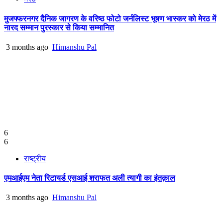
मुजफ्फरनगर दैनिक जागरण के वरिष्ठ फोटो जर्नलिस्ट भूषण भास्कर को मेरठ में
नारद सम्मान पुरस्कार से किया सम्मानित
3 months ago
Himanshu Pal
6
6
राष्ट्रीय
एमआईएम नेता रिटायर्ड एसआई शराफत अली त्यागी का इंतक़ाल
3 months ago
Himanshu Pal