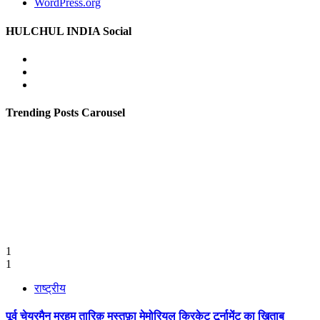
WordPress.org
HULCHUL INDIA Social
Facebook
Twitter
Youtube
Trending Posts Carousel
1
1
राष्ट्रीय
पूर्व चेयरमैन मरहूम तारिक़ मुस्तफ़ा मेमोरियल क्रिकेट टूर्नामेंट का ख़िताब