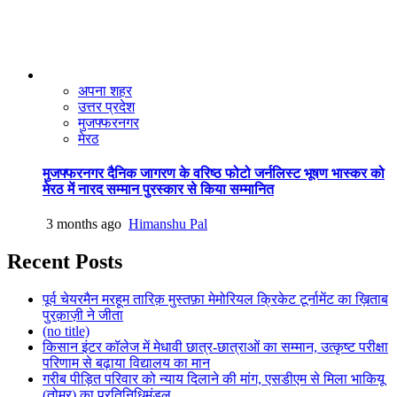
अपना शहर
उत्तर प्रदेश
मुजफ्फरनगर
मेरठ
मुजफ्फरनगर दैनिक जागरण के वरिष्ठ फोटो जर्नलिस्ट भूषण भास्कर को
मेरठ में नारद सम्मान पुरस्कार से किया सम्मानित
3 months ago
Himanshu Pal
Recent Posts
पूर्व चेयरमैन मरहूम तारिक़ मुस्तफ़ा मेमोरियल क्रिकेट टूर्नामेंट का ख़िताब
पुरक़ाज़ी ने जीता
(no title)
किसान इंटर कॉलेज में मेधावी छात्र-छात्राओं का सम्मान, उत्कृष्ट परीक्षा
परिणाम से बढ़ाया विद्यालय का मान
गरीब पीड़ित परिवार को न्याय दिलाने की मांग, एसडीएम से मिला भाकियू
(तोमर) का प्रतिनिधिमंडल