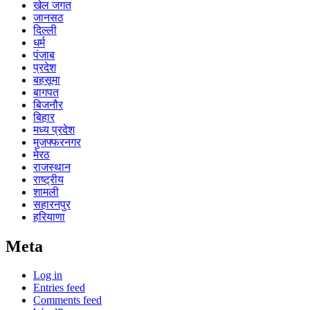
खेल जगत
जानसठ
दिल्ली
धर्म
पंजाब
प्रदेश
बहसूमा
बागपत
बिजनौर
बिहार
मध्य प्रदेश
मुजफ्फरनगर
मेरठ
राजस्थान
राष्ट्रीय
शामली
सहारनपुर
हरियाणा
Meta
Log in
Entries feed
Comments feed