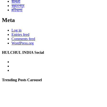
शामली
सहारनपुर
हरियाणा
Meta
Log in
Entries feed
Comments feed
WordPress.org
HULCHUL INDIA Social
Facebook
Twitter
Youtube
Trending Posts Carousel