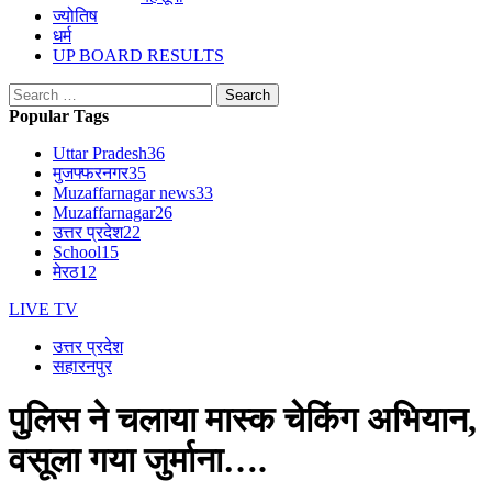
ज्योतिष
धर्म
UP BOARD RESULTS
Search
for:
Popular Tags
Uttar Pradesh
36
मुजफ्फरनगर
35
Muzaffarnagar news
33
Muzaffarnagar
26
उत्तर प्रदेश
22
School
15
मेरठ
12
LIVE TV
उत्तर प्रदेश
सहारनपुर
पुलिस ने चलाया मास्क चेकिंग अभियान,
वसूला गया जुर्माना….