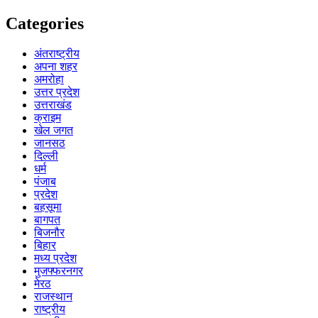
Categories
अंतराष्ट्रीय
अपना शहर
अमरोहा
उत्तर प्रदेश
उत्तराखंड
क्राइम
खेल जगत
जानसठ
दिल्ली
धर्म
पंजाब
प्रदेश
बहसूमा
बागपत
बिजनौर
बिहार
मध्य प्रदेश
मुजफ्फरनगर
मेरठ
राजस्थान
राष्ट्रीय