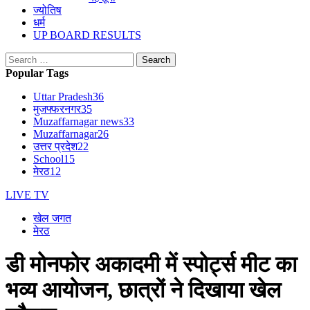
ज्योतिष
धर्म
UP BOARD RESULTS
Search
for:
Popular Tags
Uttar Pradesh
36
मुजफ्फरनगर
35
Muzaffarnagar news
33
Muzaffarnagar
26
उत्तर प्रदेश
22
School
15
मेरठ
12
LIVE TV
खेल जगत
मेरठ
डी मोनफोर अकादमी में स्पोर्ट्स मीट का
भव्य आयोजन, छात्रों ने दिखाया खेल