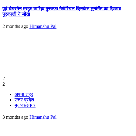
पूर्व चेयरमैन मरहूम तारिक़ मुस्तफ़ा मेमोरियल क्रिकेट टूर्नामेंट का ख़िताब
पुरक़ाज़ी ने जीता
2 months ago
Himanshu Pal
2
2
अपना शहर
उत्तर प्रदेश
मुजफ्फरनगर
3 months ago
Himanshu Pal