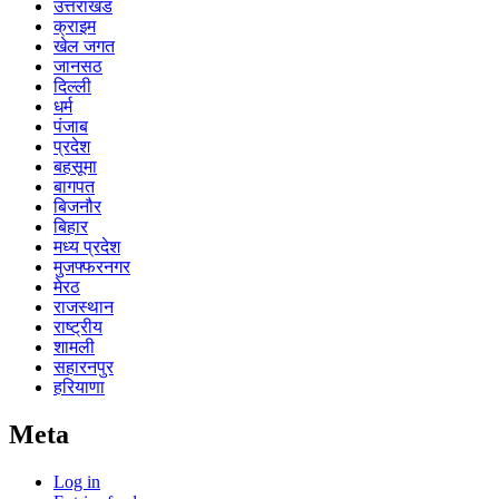
उत्तराखंड
क्राइम
खेल जगत
जानसठ
दिल्ली
धर्म
पंजाब
प्रदेश
बहसूमा
बागपत
बिजनौर
बिहार
मध्य प्रदेश
मुजफ्फरनगर
मेरठ
राजस्थान
राष्ट्रीय
शामली
सहारनपुर
हरियाणा
Meta
Log in