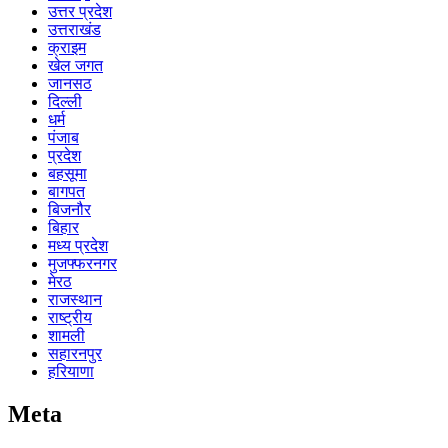
उत्तर प्रदेश
उत्तराखंड
क्राइम
खेल जगत
जानसठ
दिल्ली
धर्म
पंजाब
प्रदेश
बहसूमा
बागपत
बिजनौर
बिहार
मध्य प्रदेश
मुजफ्फरनगर
मेरठ
राजस्थान
राष्ट्रीय
शामली
सहारनपुर
हरियाणा
Meta