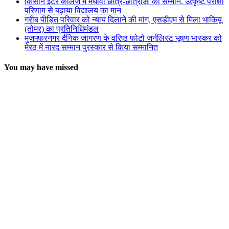
किसान इंटर कॉलेज में मेधावी छात्र-छात्राओं का सम्मान, उत्कृष्ट परीक्षा
परिणाम से बढ़ाया विद्यालय का मान
गरीब पीड़ित परिवार को न्याय दिलाने की मांग, एसडीएम से मिला भाकियू
(तोमर) का प्रतिनिधिमंडल
मुजफ्फरनगर दैनिक जागरण के वरिष्ठ फोटो जर्नलिस्ट भूषण भास्कर को
मेरठ में नारद सम्मान पुरस्कार से किया सम्मानित
You may have missed