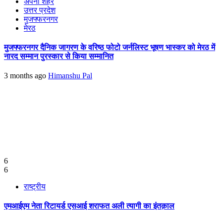
अपना शहर
उत्तर प्रदेश
मुजफ्फरनगर
मेरठ
मुजफ्फरनगर दैनिक जागरण के वरिष्ठ फोटो जर्नलिस्ट भूषण भास्कर को मेरठ में
नारद सम्मान पुरस्कार से किया सम्मानित
3 months ago
Himanshu Pal
6
6
राष्ट्रीय
एमआईएम नेता रिटायर्ड एसआई शराफत अली त्यागी का इंतक़ाल