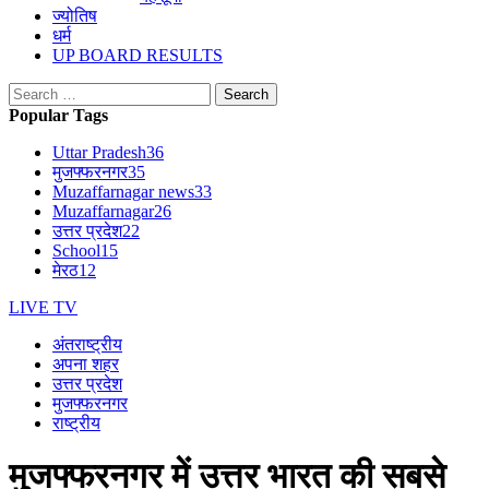
ज्योतिष
धर्म
UP BOARD RESULTS
Search
for:
Popular Tags
Uttar Pradesh
36
मुजफ्फरनगर
35
Muzaffarnagar news
33
Muzaffarnagar
26
उत्तर प्रदेश
22
School
15
मेरठ
12
LIVE TV
अंतराष्ट्रीय
अपना शहर
उत्तर प्रदेश
मुजफ्फरनगर
राष्ट्रीय
मुजफ्फरनगर में उत्तर भारत की सबसे