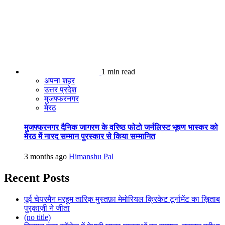
1 min read
अपना शहर
उत्तर प्रदेश
मुजफ्फरनगर
मेरठ
मुजफ्फरनगर दैनिक जागरण के वरिष्ठ फोटो जर्नलिस्ट भूषण भास्कर को
मेरठ में नारद सम्मान पुरस्कार से किया सम्मानित
3 months ago
Himanshu Pal
Recent Posts
पूर्व चेयरमैन मरहूम तारिक़ मुस्तफ़ा मेमोरियल क्रिकेट टूर्नामेंट का ख़िताब
पुरक़ाज़ी ने जीता
(no title)