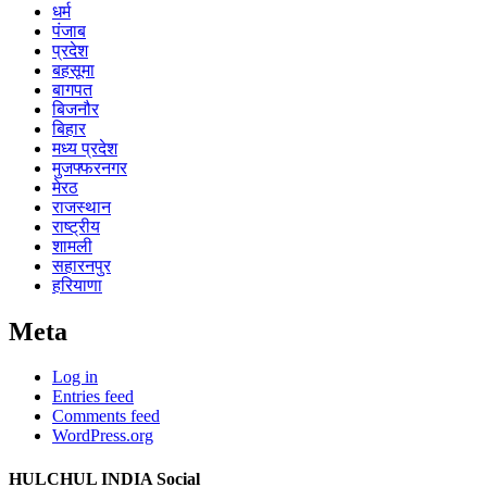
धर्म
पंजाब
प्रदेश
बहसूमा
बागपत
बिजनौर
बिहार
मध्य प्रदेश
मुजफ्फरनगर
मेरठ
राजस्थान
राष्ट्रीय
शामली
सहारनपुर
हरियाणा
Meta
Log in
Entries feed
Comments feed
WordPress.org
HULCHUL INDIA Social