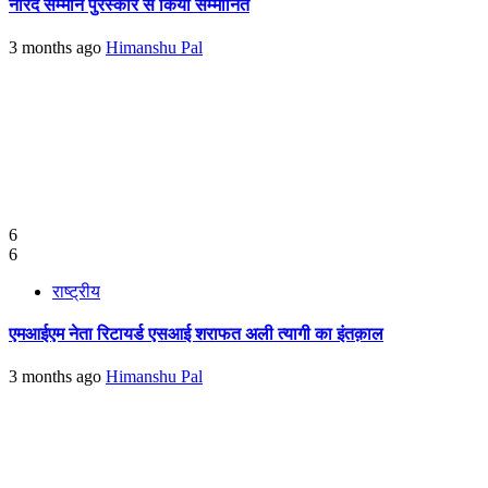
नारद सम्मान पुरस्कार से किया सम्मानित
3 months ago
Himanshu Pal
6
6
राष्ट्रीय
एमआईएम नेता रिटायर्ड एसआई शराफत अली त्यागी का इंतक़ाल
3 months ago
Himanshu Pal