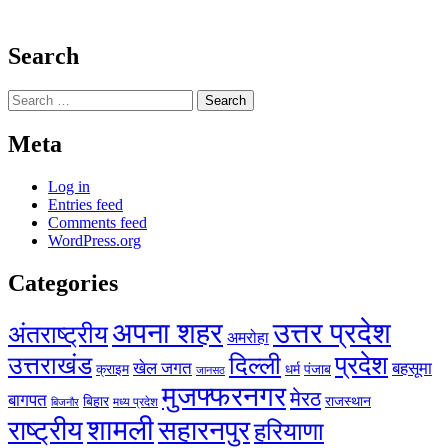
Search
Search
for:
Meta
Log in
Entries feed
Comments feed
WordPress.org
Categories
अपना शहर
उत्तर प्रदेश
अंतराष्ट्रीय
अमरोहा
प्रदेश
उत्तराखंड
दिल्ली
खेल जगत
बहसूमा
क्राइम
धर्म
पंजाब
जानसठ
मुजफ्फरनगर
मेरठ
बागपत
बिहार
राजस्थान
मध्य प्रदेश
बिजनौर
शामली
राष्ट्रीय
सहारनपुर
हरियाणा