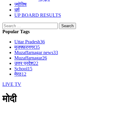
ज्योतिष
धर्म
UP BOARD RESULTS
Search
for:
Popular Tags
Uttar Pradesh
36
मुजफ्फरनगर
35
Muzaffarnagar news
33
Muzaffarnagar
26
उत्तर प्रदेश
22
School
15
मेरठ
12
LIVE TV
मोदी