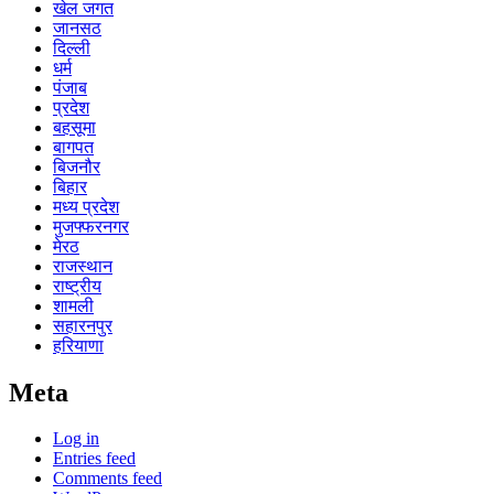
खेल जगत
जानसठ
दिल्ली
धर्म
पंजाब
प्रदेश
बहसूमा
बागपत
बिजनौर
बिहार
मध्य प्रदेश
मुजफ्फरनगर
मेरठ
राजस्थान
राष्ट्रीय
शामली
सहारनपुर
हरियाणा
Meta
Log in
Entries feed
Comments feed