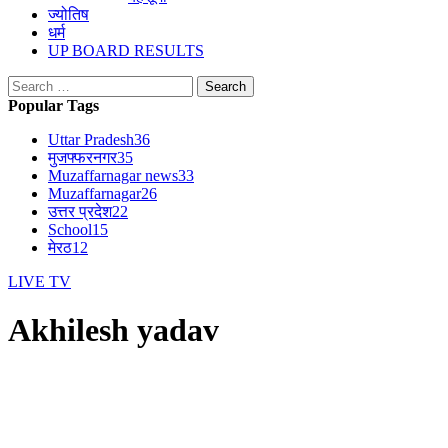
ज्योतिष
धर्म
UP BOARD RESULTS
Search
for:
Popular Tags
Uttar Pradesh
36
मुजफ्फरनगर
35
Muzaffarnagar news
33
Muzaffarnagar
26
उत्तर प्रदेश
22
School
15
मेरठ
12
LIVE TV
Akhilesh yadav