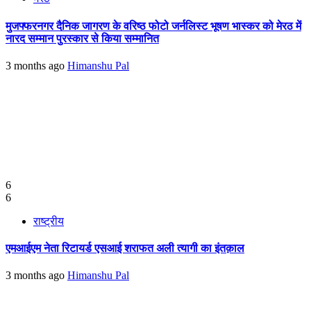
मुजफ्फरनगर दैनिक जागरण के वरिष्ठ फोटो जर्नलिस्ट भूषण भास्कर को मेरठ में
नारद सम्मान पुरस्कार से किया सम्मानित
3 months ago
Himanshu Pal
6
6
राष्ट्रीय
एमआईएम नेता रिटायर्ड एसआई शराफत अली त्यागी का इंतक़ाल
3 months ago
Himanshu Pal