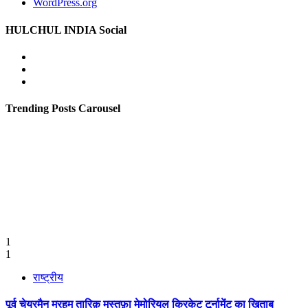
WordPress.org
HULCHUL INDIA Social
Facebook
Twitter
Youtube
Trending Posts Carousel
1
1
राष्ट्रीय
पूर्व चेयरमैन मरहूम तारिक़ मुस्तफ़ा मेमोरियल क्रिकेट टूर्नामेंट का ख़िताब