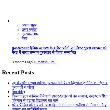
अपना शहर
उत्तर प्रदेश
मुजफ्फरनगर
मेरठ
मुजफ्फरनगर दैनिक जागरण के वरिष्ठ फोटो जर्नलिस्ट भूषण भास्कर को
मेरठ में नारद सम्मान पुरस्कार से किया सम्मानित
3 months ago
Himanshu Pal
Recent Posts
पूर्व चेयरमैन मरहूम तारिक़ मुस्तफ़ा मेमोरियल क्रिकेट टूर्नामेंट का ख़िताब
पुरक़ाज़ी ने जीता
(no title)
किसान इंटर कॉलेज में मेधावी छात्र-छात्राओं का सम्मान, उत्कृष्ट परीक्षा
परिणाम से बढ़ाया विद्यालय का मान
गरीब पीड़ित परिवार को न्याय दिलाने की मांग, एसडीएम से मिला भाकियू
(तोमर) का प्रतिनिधिमंडल