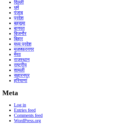
दिल्ली
धर्म
पंजाब
प्रदेश
बहसूमा
बागपत
बिजनौर
बिहार
मध्य प्रदेश
मुजफ्फरनगर
मेरठ
राजस्थान
राष्ट्रीय
शामली
सहारनपुर
हरियाणा
Meta
Log in
Entries feed
Comments feed
WordPress.org