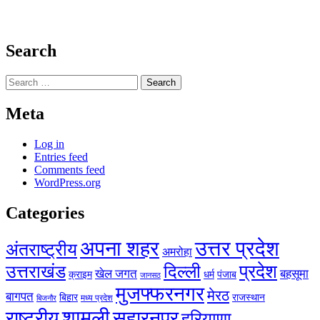
Search
Search
for:
Meta
Log in
Entries feed
Comments feed
WordPress.org
Categories
अपना शहर
उत्तर प्रदेश
अंतराष्ट्रीय
अमरोहा
प्रदेश
उत्तराखंड
दिल्ली
खेल जगत
बहसूमा
क्राइम
धर्म
पंजाब
जानसठ
मुजफ्फरनगर
मेरठ
बागपत
बिहार
राजस्थान
मध्य प्रदेश
बिजनौर
शामली
राष्ट्रीय
सहारनपुर
हरियाणा