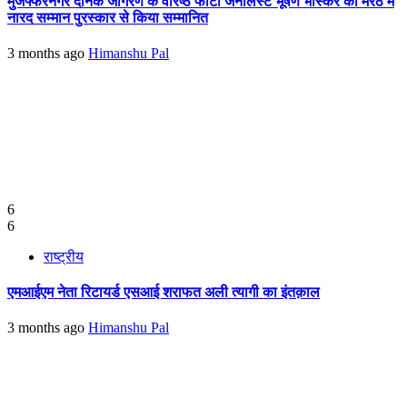
मुजफ्फरनगर दैनिक जागरण के वरिष्ठ फोटो जर्नलिस्ट भूषण भास्कर को मेरठ में
नारद सम्मान पुरस्कार से किया सम्मानित
3 months ago
Himanshu Pal
6
6
राष्ट्रीय
एमआईएम नेता रिटायर्ड एसआई शराफत अली त्यागी का इंतक़ाल
3 months ago
Himanshu Pal