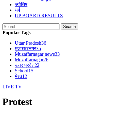
ज्योतिष
धर्म
UP BOARD RESULTS
Search
for:
Popular Tags
Uttar Pradesh
36
मुजफ्फरनगर
35
Muzaffarnagar news
33
Muzaffarnagar
26
उत्तर प्रदेश
22
School
15
मेरठ
12
LIVE TV
Protest