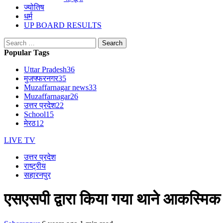
ज्योतिष
धर्म
UP BOARD RESULTS
Search
for:
Popular Tags
Uttar Pradesh
36
मुजफ्फरनगर
35
Muzaffarnagar news
33
Muzaffarnagar
26
उत्तर प्रदेश
22
School
15
मेरठ
12
LIVE TV
उत्तर प्रदेश
राष्ट्रीय
सहारनपुर
एसएसपी द्वारा किया गया थाने आकस्मिक 