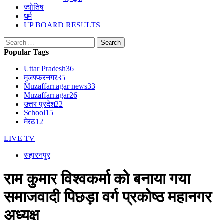
ज्योतिष
धर्म
UP BOARD RESULTS
Search
for:
Popular Tags
Uttar Pradesh
36
मुजफ्फरनगर
35
Muzaffarnagar news
33
Muzaffarnagar
26
उत्तर प्रदेश
22
School
15
मेरठ
12
LIVE TV
सहारनपुर
राम कुमार विश्वकर्मा को बनाया गया
समाजवादी पिछड़ा वर्ग प्रकोष्ठ महानगर
अध्यक्ष