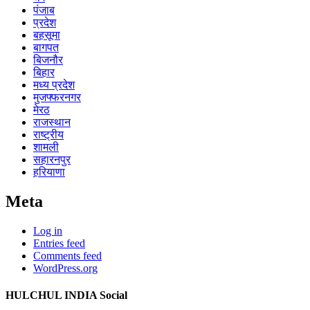
पंजाब
प्रदेश
बहसूमा
बागपत
बिजनौर
बिहार
मध्य प्रदेश
मुजफ्फरनगर
मेरठ
राजस्थान
राष्ट्रीय
शामली
सहारनपुर
हरियाणा
Meta
Log in
Entries feed
Comments feed
WordPress.org
HULCHUL INDIA Social