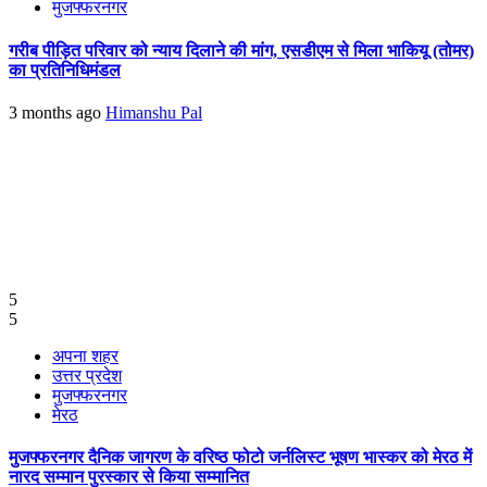
मुजफ्फरनगर
गरीब पीड़ित परिवार को न्याय दिलाने की मांग, एसडीएम से मिला भाकियू (तोमर)
का प्रतिनिधिमंडल
3 months ago
Himanshu Pal
5
5
अपना शहर
उत्तर प्रदेश
मुजफ्फरनगर
मेरठ
मुजफ्फरनगर दैनिक जागरण के वरिष्ठ फोटो जर्नलिस्ट भूषण भास्कर को मेरठ में
नारद सम्मान पुरस्कार से किया सम्मानित