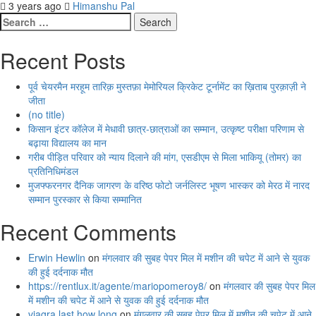
3 years ago
Himanshu Pal
Search
for:
Recent Posts
पूर्व चेयरमैन मरहूम तारिक़ मुस्तफ़ा मेमोरियल क्रिकेट टूर्नामेंट का ख़िताब पुरक़ाज़ी ने
जीता
(no title)
किसान इंटर कॉलेज में मेधावी छात्र-छात्राओं का सम्मान, उत्कृष्ट परीक्षा परिणाम से
बढ़ाया विद्यालय का मान
गरीब पीड़ित परिवार को न्याय दिलाने की मांग, एसडीएम से मिला भाकियू (तोमर) का
प्रतिनिधिमंडल
मुजफ्फरनगर दैनिक जागरण के वरिष्ठ फोटो जर्नलिस्ट भूषण भास्कर को मेरठ में नारद
सम्मान पुरस्कार से किया सम्मानित
Recent Comments
Erwin Hewlin
on
मंगलवार की सुबह पेपर मिल में मशीन की चपेट में आने से युवक
की हुई दर्दनाक मौत
https://rentlux.it/agente/mariopomeroy8/
on
मंगलवार की सुबह पेपर मिल
में मशीन की चपेट में आने से युवक की हुई दर्दनाक मौत
viagra last how long
on
मंगलवार की सुबह पेपर मिल में मशीन की चपेट में आने