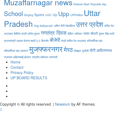
Muzaffarnagar news
Rakesh tikait
Republic day
Uttar
School
Upp
Sports
Up
Singing
UGC
UPPolitics
Pradesh
उत्तर प्रदेश
Yogi Adityanath
अमित सैनी रोहतकिया
कपिल देव
गणतंत्र दिवस
जयंत चौधरी
अग्रवाल
कैबिनेट मंत्री अनिल कुमार
चेकिंग अभियान
पुष्कर सिंह धामी
बीजेपी
प्रधानमंत्री आवास योजना शहरी 2.0
बिजनौर
मंत्री कपिल देव अग्रवाल
मणिकर्णिका घाट
मुजफ्फरनगर
मेरठ
योगी आदित्यनाथ
मणिकर्णिका घाट प्रकरण
मोबाइल
यूजीसी
राजमाता अहिल्याबाई होल्कर
राष्ट्रीय लोकदल
वाराणसी
Home
Contact
Privacy Policy
UP BOARD RESULTS
Facebook
Twitter
Youtube
Copyright © All rights reserved.
|
Newsium
by AF themes.