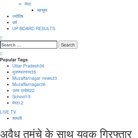
मेरठ
बहसूमा
ज्योतिष
धर्म
UP BOARD RESULTS
Search
for:
Popular Tags
Uttar Pradesh
36
मुजफ्फरनगर
35
Muzaffarnagar news
33
Muzaffarnagar
26
उत्तर प्रदेश
22
School
15
मेरठ
12
LIVE TV
शामली
अवैध तमंचे के साथ युवक गिरफ्तार