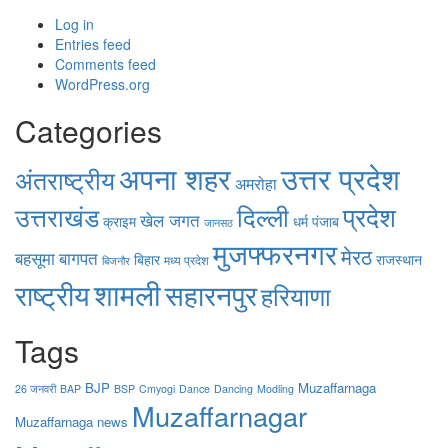
Log in
Entries feed
Comments feed
WordPress.org
Categories
उत्तर प्रदेश
अपना शहर
अंतराष्ट्रीय
अमरोहा
उत्तराखंड
दिल्ली
प्रदेश
खेल जगत
क्राइम
धर्म
पंजाब
जानसठ
मुजफ्फरनगर
मेरठ
बहसूमा
बागपत
बिहार
राजस्थान
मध्य प्रदेश
बिजनौर
शामली
राष्ट्रीय
सहारनपुर
हरियाणा
Tags
BJP
Muzaffarnaga
26 जनवरी
BAP
BSP
Cmyogi
Dance
Dancing
Modling
Muzaffarnagar
Muzaffarnaga news