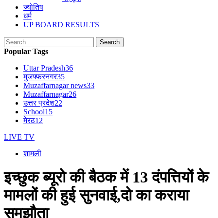
ज्योतिष
धर्म
UP BOARD RESULTS
Search
for:
Popular Tags
Uttar Pradesh
36
मुजफ्फरनगर
35
Muzaffarnagar news
33
Muzaffarnagar
26
उत्तर प्रदेश
22
School
15
मेरठ
12
LIVE TV
शामली
इच्छुक ब्यूरो की बैठक में 13 दंपत्तियों के
मामलों की हुई सुनवाई,दो का कराया
समझौता