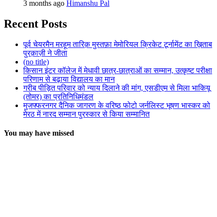
3 months ago
Himanshu Pal
Recent Posts
पूर्व चेयरमैन मरहूम तारिक़ मुस्तफ़ा मेमोरियल क्रिकेट टूर्नामेंट का ख़िताब
पुरक़ाज़ी ने जीता
(no title)
किसान इंटर कॉलेज में मेधावी छात्र-छात्राओं का सम्मान, उत्कृष्ट परीक्षा
परिणाम से बढ़ाया विद्यालय का मान
गरीब पीड़ित परिवार को न्याय दिलाने की मांग, एसडीएम से मिला भाकियू
(तोमर) का प्रतिनिधिमंडल
मुजफ्फरनगर दैनिक जागरण के वरिष्ठ फोटो जर्नलिस्ट भूषण भास्कर को
मेरठ में नारद सम्मान पुरस्कार से किया सम्मानित
You may have missed