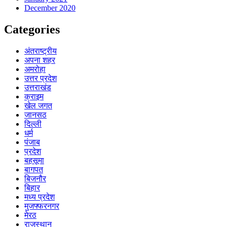
December 2020
Categories
अंतराष्ट्रीय
अपना शहर
अमरोहा
उत्तर प्रदेश
उत्तराखंड
क्राइम
खेल जगत
जानसठ
दिल्ली
धर्म
पंजाब
प्रदेश
बहसूमा
बागपत
बिजनौर
बिहार
मध्य प्रदेश
मुजफ्फरनगर
मेरठ
राजस्थान