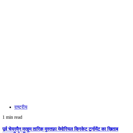
राष्ट्रीय
1 min read
पूर्व चेयरमैन मरहूम तारिक़ मुस्तफ़ा मेमोरियल क्रिकेट टूर्नामेंट का ख़िताब