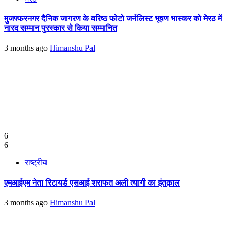
मुजफ्फरनगर दैनिक जागरण के वरिष्ठ फोटो जर्नलिस्ट भूषण भास्कर को मेरठ में
नारद सम्मान पुरस्कार से किया सम्मानित
3 months ago
Himanshu Pal
6
6
राष्ट्रीय
एमआईएम नेता रिटायर्ड एसआई शराफत अली त्यागी का इंतक़ाल
3 months ago
Himanshu Pal