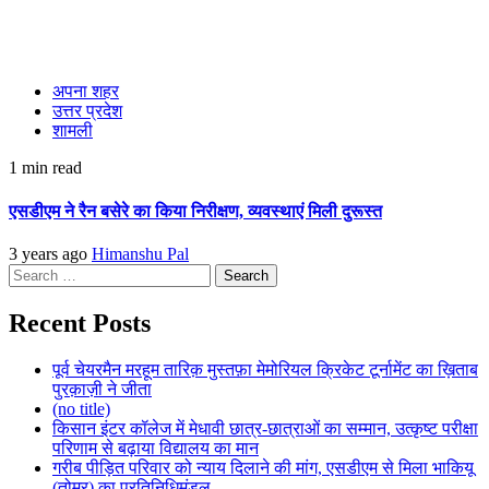
अपना शहर
उत्तर प्रदेश
शामली
1 min read
एसडीएम ने रैन बसेरे का किया निरीक्षण, व्यवस्थाएं मिली दुरूस्त
3 years ago
Himanshu Pal
Search
for:
Recent Posts
पूर्व चेयरमैन मरहूम तारिक़ मुस्तफ़ा मेमोरियल क्रिकेट टूर्नामेंट का ख़िताब
पुरक़ाज़ी ने जीता
(no title)
किसान इंटर कॉलेज में मेधावी छात्र-छात्राओं का सम्मान, उत्कृष्ट परीक्षा
परिणाम से बढ़ाया विद्यालय का मान
गरीब पीड़ित परिवार को न्याय दिलाने की मांग, एसडीएम से मिला भाकियू
(तोमर) का प्रतिनिधिमंडल