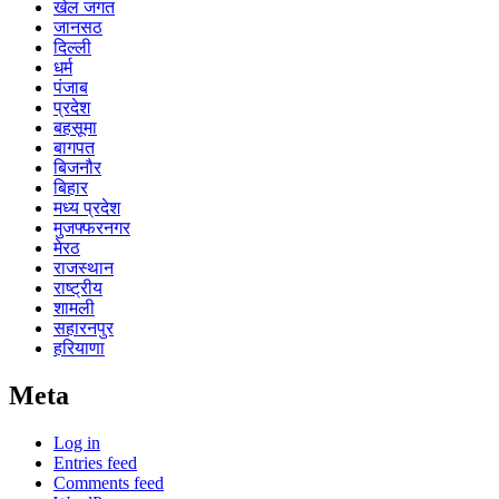
खेल जगत
जानसठ
दिल्ली
धर्म
पंजाब
प्रदेश
बहसूमा
बागपत
बिजनौर
बिहार
मध्य प्रदेश
मुजफ्फरनगर
मेरठ
राजस्थान
राष्ट्रीय
शामली
सहारनपुर
हरियाणा
Meta
Log in
Entries feed
Comments feed