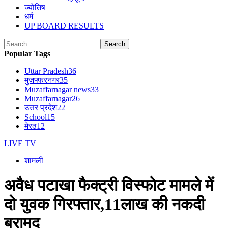
ज्योतिष
धर्म
UP BOARD RESULTS
Search
for:
Popular Tags
Uttar Pradesh
36
मुजफ्फरनगर
35
Muzaffarnagar news
33
Muzaffarnagar
26
उत्तर प्रदेश
22
School
15
मेरठ
12
LIVE TV
शामली
अवैध पटाखा फैक्ट्री विस्फोट मामले में
दो युवक गिरफ्तार,11लाख की नकदी
बरामद