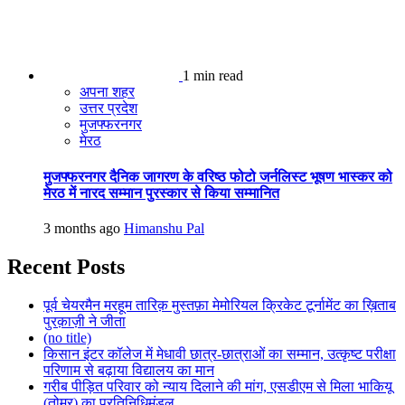
1 min read
अपना शहर
उत्तर प्रदेश
मुजफ्फरनगर
मेरठ
मुजफ्फरनगर दैनिक जागरण के वरिष्ठ फोटो जर्नलिस्ट भूषण भास्कर को
मेरठ में नारद सम्मान पुरस्कार से किया सम्मानित
3 months ago
Himanshu Pal
Recent Posts
पूर्व चेयरमैन मरहूम तारिक़ मुस्तफ़ा मेमोरियल क्रिकेट टूर्नामेंट का ख़िताब
पुरक़ाज़ी ने जीता
(no title)
किसान इंटर कॉलेज में मेधावी छात्र-छात्राओं का सम्मान, उत्कृष्ट परीक्षा
परिणाम से बढ़ाया विद्यालय का मान
गरीब पीड़ित परिवार को न्याय दिलाने की मांग, एसडीएम से मिला भाकियू
(तोमर) का प्रतिनिधिमंडल