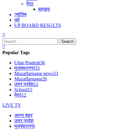
मेरठ
बहसूमा
ज्योतिष
धर्म
UP BOARD RESULTS
Search
for:
Popular Tags
Uttar Pradesh
36
मुजफ्फरनगर
35
Muzaffarnagar news
33
Muzaffarnagar
26
उत्तर प्रदेश
22
School
15
मेरठ
12
LIVE TV
अपना शहर
उत्तर प्रदेश
मुजफ्फरनगर