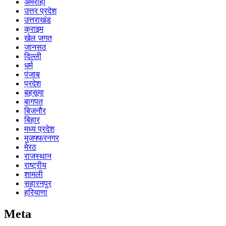
अमरोहा
उत्तर प्रदेश
उत्तराखंड
क्राइम
खेल जगत
जानसठ
दिल्ली
धर्म
पंजाब
प्रदेश
बहसूमा
बागपत
बिजनौर
बिहार
मध्य प्रदेश
मुजफ्फरनगर
मेरठ
राजस्थान
राष्ट्रीय
शामली
सहारनपुर
हरियाणा
Meta