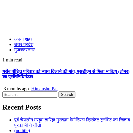
अपना शहर
उत्तर प्रदेश
मुजफ्फरनगर
1 min read
गरीब पीड़ित परिवार को न्याय दिलाने की मांग, एसडीएम से मिला भाकियू (तोमर)
का प्रतिनिधिमंडल
3 months ago
Himanshu Pal
Search
for:
Recent Posts
पूर्व चेयरमैन मरहूम तारिक़ मुस्तफ़ा मेमोरियल क्रिकेट टूर्नामेंट का ख़िताब
पुरक़ाज़ी ने जीता
(no title)