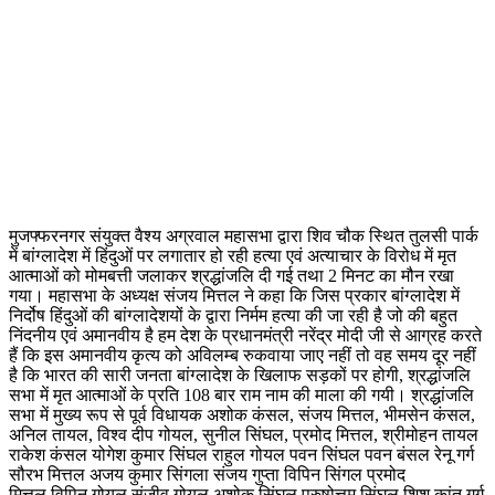
मुजफ्फरनगर संयुक्त वैश्य अग्रवाल महासभा द्वारा शिव चौक स्थित तुलसी पार्क
में बांग्लादेश में हिंदुओं पर लगातार हो रही हत्या एवं अत्याचार के विरोध में मृत
आत्माओं को मोमबत्ती जलाकर श्रद्धांजलि दी गई तथा 2 मिनट का मौन रखा
गया। महासभा के अध्यक्ष संजय मित्तल ने कहा कि जिस प्रकार बांग्लादेश में
निर्दोष हिंदुओं की बांग्लादेशयों के द्वारा निर्मम हत्या की जा रही है जो की बहुत
निंदनीय एवं अमानवीय है हम देश के प्रधानमंत्री नरेंद्र मोदी जी से आग्रह करते
हैं कि इस अमानवीय कृत्य को अविलम्ब रुकवाया जाए नहीं तो वह समय दूर नहीं
है कि भारत की सारी जनता बांग्लादेश के खिलाफ सड़कों पर होगी, श्रद्धांजलि
सभा में मृत आत्माओं के प्रति 108 बार राम नाम की माला की गयी। श्रद्धांजलि
सभा में मुख्य रूप से पूर्व विधायक अशोक कंसल, संजय मित्तल, भीमसेन कंसल,
अनिल तायल, विश्व दीप गोयल, सुनील सिंघल, प्रमोद मित्तल, श्रीमोहन तायल
राकेश कंसल योगेश कुमार सिंघल राहुल गोयल पवन सिंघल पवन बंसल रेनू गर्ग
सौरभ मित्तल अजय कुमार सिंगला संजय गुप्ता विपिन सिंगल प्रमोद
मित्तल,विपिन गोयल संजीव गोयल अशोक सिंघल पुरुषोत्तम सिंघल शिशु कांत गर्ग