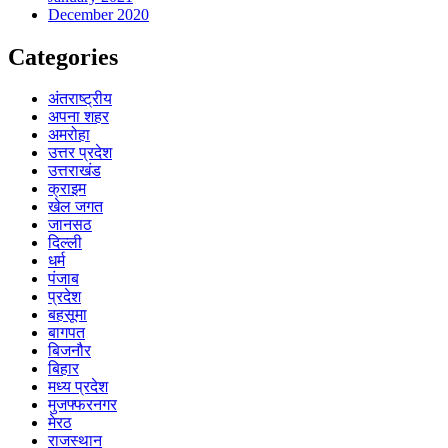
December 2020
Categories
अंतराष्ट्रीय
अपना शहर
अमरोहा
उत्तर प्रदेश
उत्तराखंड
क्राइम
खेल जगत
जानसठ
दिल्ली
धर्म
पंजाब
प्रदेश
बहसूमा
बागपत
बिजनौर
बिहार
मध्य प्रदेश
मुजफ्फरनगर
मेरठ
राजस्थान