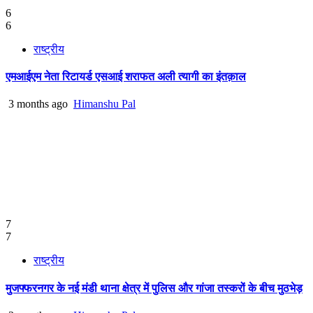
6
6
राष्ट्रीय
एमआईएम नेता रिटायर्ड एसआई शराफत अली त्यागी का इंतक़ाल
3 months ago
Himanshu Pal
7
7
राष्ट्रीय
मुजफ्फरनगर के नई मंडी थाना क्षेत्र में पुलिस और गांजा तस्करों के बीच मुठभेड़