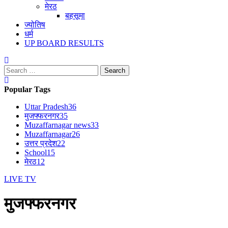
मेरठ
बहसूमा
ज्योतिष
धर्म
UP BOARD RESULTS
Search
for:
Popular Tags
Uttar Pradesh
36
मुजफ्फरनगर
35
Muzaffarnagar news
33
Muzaffarnagar
26
उत्तर प्रदेश
22
School
15
मेरठ
12
LIVE TV
मुजफ्फरनगर