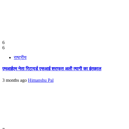
6
6
राष्ट्रीय
एमआईएम नेता रिटायर्ड एसआई शराफत अली त्यागी का इंतक़ाल
3 months ago
Himanshu Pal