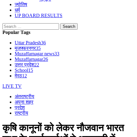
ज्योतिष
धर्म
UP BOARD RESULTS
Search
for:
Popular Tags
Uttar Pradesh
36
मुजफ्फरनगर
35
Muzaffarnagar news
33
Muzaffarnagar
26
उत्तर प्रदेश
22
School
15
मेरठ
12
LIVE TV
अंतराष्ट्रीय
अपना शहर
प्रदेश
राष्ट्रीय
कृषि कानूनों को लेकर नौजवान भारत