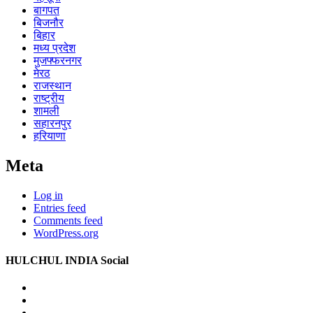
बागपत
बिजनौर
बिहार
मध्य प्रदेश
मुजफ्फरनगर
मेरठ
राजस्थान
राष्ट्रीय
शामली
सहारनपुर
हरियाणा
Meta
Log in
Entries feed
Comments feed
WordPress.org
HULCHUL INDIA Social
Facebook
Twitter
Youtube