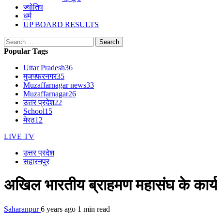
ज्योतिष
धर्म
UP BOARD RESULTS
Search
for:
Popular Tags
Uttar Pradesh
36
मुजफ्फरनगर
35
Muzaffarnagar news
33
Muzaffarnagar
26
उत्तर प्रदेश
22
School
15
मेरठ
12
LIVE TV
उत्तर प्रदेश
सहारनपुर
अखिल भारतीय ब्राहमण महासंघ के कार्यक
Saharanpur
6 years ago
1 min read