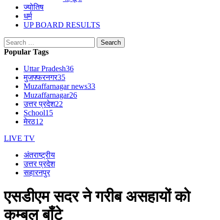
ज्योतिष
धर्म
UP BOARD RESULTS
Search
for:
Popular Tags
Uttar Pradesh
36
मुजफ्फरनगर
35
Muzaffarnagar news
33
Muzaffarnagar
26
उत्तर प्रदेश
22
School
15
मेरठ
12
LIVE TV
अंतराष्ट्रीय
उत्तर प्रदेश
सहारनपुर
एसडीएम सदर ने गरीब असहायों को
कम्बल बाँटे