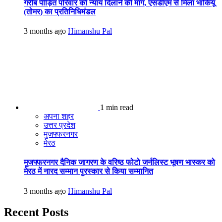
गरीब पीड़ित परिवार को न्याय दिलाने की मांग, एसडीएम से मिला भाकियू
(तोमर) का प्रतिनिधिमंडल
3 months ago
Himanshu Pal
1 min read
अपना शहर
उत्तर प्रदेश
मुजफ्फरनगर
मेरठ
मुजफ्फरनगर दैनिक जागरण के वरिष्ठ फोटो जर्नलिस्ट भूषण भास्कर को
मेरठ में नारद सम्मान पुरस्कार से किया सम्मानित
3 months ago
Himanshu Pal
Recent Posts