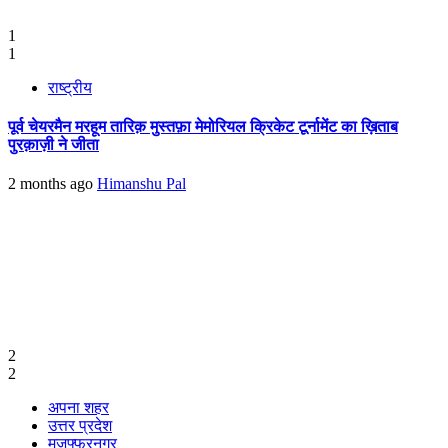
1
1
राष्ट्रीय
पूर्व चेयरमैन मरहूम तारिक़ मुस्तफ़ा मेमोरियल क्रिकेट टूर्नामेंट का ख़िताब
पुरक़ाज़ी ने जीता
2 months ago
Himanshu Pal
2
2
अपना शहर
उत्तर प्रदेश
मुजफ्फरनगर