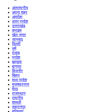
अंतराष्ट्रीय
अपना शहर
अमरोहा
उत्तर प्रदेश
उत्तराखंड
क्राइम
खेल जगत
जानसठ
दिल्ली
धर्म
पंजाब
प्रदेश
बहसूमा
बागपत
बिजनौर
बिहार
मध्य प्रदेश
मुजफ्फरनगर
मेरठ
राजस्थान
राष्ट्रीय
शामली
सहारनपुर
हरियाणा