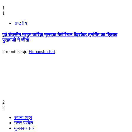
1
1
राष्ट्रीय
पूर्व चेयरमैन मरहूम तारिक़ मुस्तफ़ा मेमोरियल क्रिकेट टूर्नामेंट का ख़िताब
पुरक़ाज़ी ने जीता
2 months ago
Himanshu Pal
2
2
अपना शहर
उत्तर प्रदेश
मुजफ्फरनगर