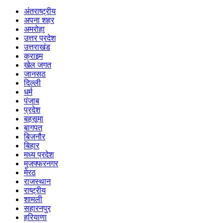
अंतराष्ट्रीय
अपना शहर
अमरोहा
उत्तर प्रदेश
उत्तराखंड
क्राइम
खेल जगत
जानसठ
दिल्ली
धर्म
पंजाब
प्रदेश
बहसूमा
बागपत
बिजनौर
बिहार
मध्य प्रदेश
मुजफ्फरनगर
मेरठ
राजस्थान
राष्ट्रीय
शामली
सहारनपुर
हरियाणा