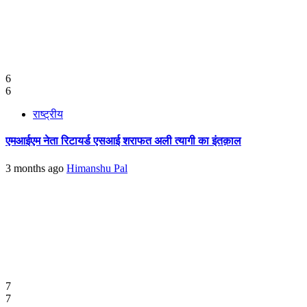
6
6
राष्ट्रीय
एमआईएम नेता रिटायर्ड एसआई शराफत अली त्यागी का इंतक़ाल
3 months ago
Himanshu Pal
7
7