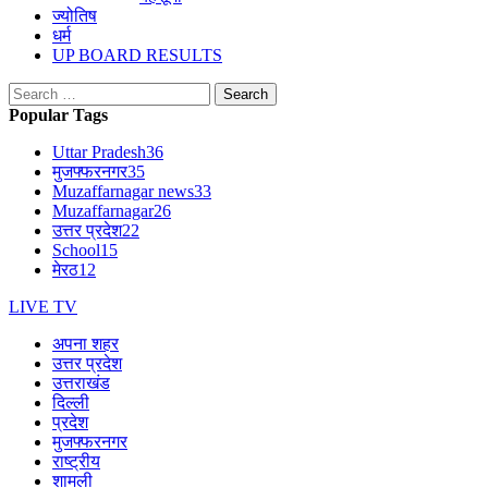
ज्योतिष
धर्म
UP BOARD RESULTS
Search
for:
Popular Tags
Uttar Pradesh
36
मुजफ्फरनगर
35
Muzaffarnagar news
33
Muzaffarnagar
26
उत्तर प्रदेश
22
School
15
मेरठ
12
LIVE TV
अपना शहर
उत्तर प्रदेश
उत्तराखंड
दिल्ली
प्रदेश
मुजफ्फरनगर
राष्ट्रीय
शामली