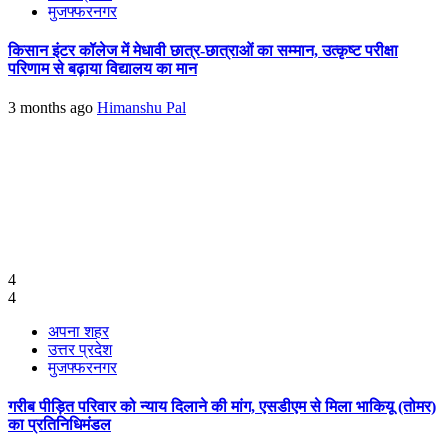
मुजफ्फरनगर
किसान इंटर कॉलेज में मेधावी छात्र-छात्राओं का सम्मान, उत्कृष्ट परीक्षा
परिणाम से बढ़ाया विद्यालय का मान
3 months ago
Himanshu Pal
4
4
अपना शहर
उत्तर प्रदेश
मुजफ्फरनगर
गरीब पीड़ित परिवार को न्याय दिलाने की मांग, एसडीएम से मिला भाकियू (तोमर)
का प्रतिनिधिमंडल