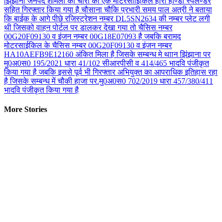
झिंझाना जनपद शामली को चोरी की एक मोटरसााईकिल हीरो होण्डा स्पलैण्डर
सहित गिरफ्तार किया गया है चौसाना चौकि प्रभारी समय पाल अत्री ने बताया
कि बाईक के आगे पीछे रजिस्ट्रेशन नम्बर DL5SN2634 की नम्बर प्लेट लगी
थी जिसको वाहन पोर्टल पर डालकर देखा गया तो चैसिस नम्बर
00G20F09130 व इंजन नम्बर 00G18E07093 है जबकि बरामद
मोटरसाईकिल के चैसिस नम्बर 00G20F09130 व इंजन नम्बर
HA10AEFB9E12160 अंकित मिला है जिसके सम्बन्ध मे थाान झिंझाना पर
मु0अ0स0 195/2021 धारा 41/102 सीआरपीसी व 414/465 भादवि पंजीकृत
किया गया है जबकि इससे पूर्व भी गिरफ्तार अभियुक्त का आपराधिक इतिहास रहा
है जिसके सम्बन्ध में चौकी हाजा पर.मु0अ0स0 702/2019 धारा 457/380/411
भादवि पंजीकृत किया गया है
More Stories