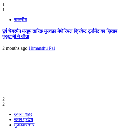
1
1
राष्ट्रीय
पूर्व चेयरमैन मरहूम तारिक़ मुस्तफ़ा मेमोरियल क्रिकेट टूर्नामेंट का ख़िताब
पुरक़ाज़ी ने जीता
2 months ago
Himanshu Pal
2
2
अपना शहर
उत्तर प्रदेश
मुजफ्फरनगर