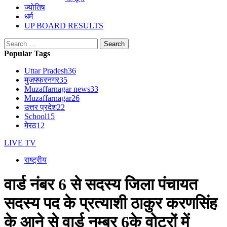
ज्योतिष
धर्म
UP BOARD RESULTS
Search
for:
Popular Tags
Uttar Pradesh
36
मुजफ्फरनगर
35
Muzaffarnagar news
33
Muzaffarnagar
26
उत्तर प्रदेश
22
School
15
मेरठ
12
LIVE TV
राष्ट्रीय
वार्ड नंबर 6 से सदस्य जिला पंचायत
सदस्य पद के प्रत्याशी ठाकुर करणसिंह
के आने से ‌वार्ड नम्बर 6के वोटरों में