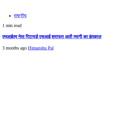
राष्ट्रीय
1 min read
एमआईएम नेता रिटायर्ड एसआई शराफत अली त्यागी का इंतक़ाल
3 months ago
Himanshu Pal