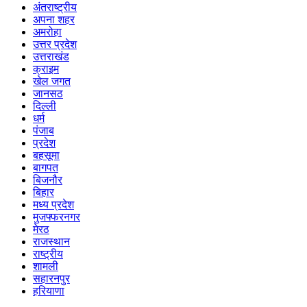
अंतराष्ट्रीय
अपना शहर
अमरोहा
उत्तर प्रदेश
उत्तराखंड
क्राइम
खेल जगत
जानसठ
दिल्ली
धर्म
पंजाब
प्रदेश
बहसूमा
बागपत
बिजनौर
बिहार
मध्य प्रदेश
मुजफ्फरनगर
मेरठ
राजस्थान
राष्ट्रीय
शामली
सहारनपुर
हरियाणा