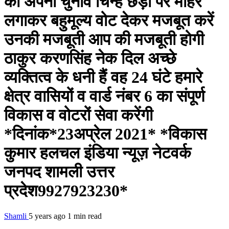
को अपना चुनाव चिन्ह छड़ी पर मोहर
लगाकर बहुमूल्य वोट देकर मजबूत करें
उनकी मजबूती आप की मजबूती होगी
ठाकुर करणसिंह नेक दिल अच्छे
व्यक्तित्व के धनी हैं वह 24 घंटे हमारे
क्षेत्र वासियों व वार्ड नंबर 6 का संपूर्ण
विकास व वोटरों सेवा करेंगी
*दिनांक*23अप्रेल 2021* *विकास
कुमार हलचल इंडिया न्यूज़ नेटवर्क
जनपद शामली उत्तर
प्रदेश9927923230*
Shamli
5 years ago
1 min read