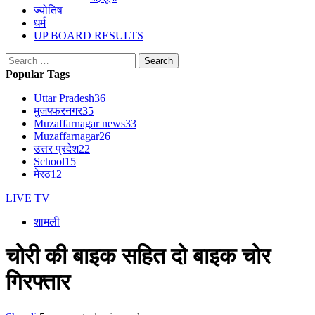
ज्योतिष
धर्म
UP BOARD RESULTS
Search
for:
Popular Tags
Uttar Pradesh
36
मुजफ्फरनगर
35
Muzaffarnagar news
33
Muzaffarnagar
26
उत्तर प्रदेश
22
School
15
मेरठ
12
LIVE TV
शामली
चोरी की बाइक सहित दो बाइक चोर
गिरफ्तार