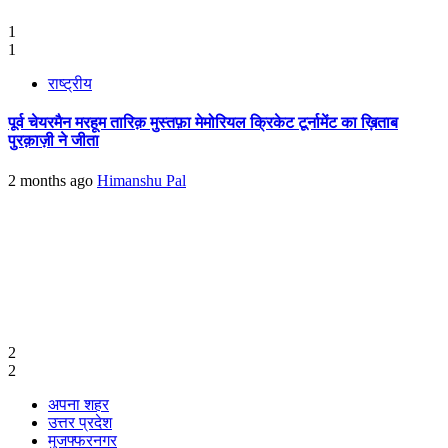
1
1
राष्ट्रीय
पूर्व चेयरमैन मरहूम तारिक़ मुस्तफ़ा मेमोरियल क्रिकेट टूर्नामेंट का ख़िताब
पुरक़ाज़ी ने जीता
2 months ago
Himanshu Pal
2
2
अपना शहर
उत्तर प्रदेश
मुजफ्फरनगर