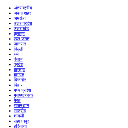
अंतराष्ट्रीय
अपना शहर
अमरोहा
उत्तर प्रदेश
उत्तराखंड
क्राइम
खेल जगत
जानसठ
दिल्ली
धर्म
पंजाब
प्रदेश
बहसूमा
बागपत
बिजनौर
बिहार
मध्य प्रदेश
मुजफ्फरनगर
मेरठ
राजस्थान
राष्ट्रीय
शामली
सहारनपुर
हरियाणा