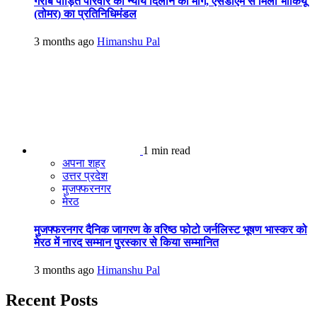
गरीब पीड़ित परिवार को न्याय दिलाने की मांग, एसडीएम से मिला भाकियू
(तोमर) का प्रतिनिधिमंडल
3 months ago
Himanshu Pal
1 min read
अपना शहर
उत्तर प्रदेश
मुजफ्फरनगर
मेरठ
मुजफ्फरनगर दैनिक जागरण के वरिष्ठ फोटो जर्नलिस्ट भूषण भास्कर को
मेरठ में नारद सम्मान पुरस्कार से किया सम्मानित
3 months ago
Himanshu Pal
Recent Posts