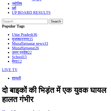
ज्योतिष
धर्म
UP BOARD RESULTS
Search
for:
Popular Tags
Uttar Pradesh
36
मुजफ्फरनगर
35
Muzaffarnagar news
33
Muzaffarnagar
26
उत्तर प्रदेश
22
School
15
मेरठ
12
LIVE TV
शामली
दो बाइकों की भिड़ंत में एक युवक घायल
हालत गंभीर