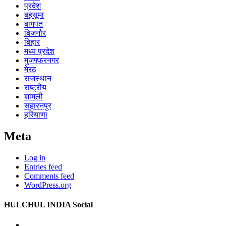
प्रदेश
बहसूमा
बागपत
बिजनौर
बिहार
मध्य प्रदेश
मुजफ्फरनगर
मेरठ
राजस्थान
राष्ट्रीय
शामली
सहारनपुर
हरियाणा
Meta
Log in
Entries feed
Comments feed
WordPress.org
HULCHUL INDIA Social
Facebook