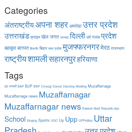
Categories
उत्तर प्रदेश
अपना शहर
अंतराष्ट्रीय
अमरोहा
उत्तराखंड
दिल्ली
प्रदेश
खेल जगत
क्राइम
धर्म
पंजाब
जानसठ
मुजफ्फरनगर
मेरठ
बहसूमा
बागपत
बिहार
राजस्थान
मध्य प्रदेश
बिजनौर
शामली
राष्ट्रीय
सहारनपुर
हरियाणा
Tags
BJP
Muzaffarnaga
26 जनवरी
BAP
BSP
Cmyogi
Dance
Dancing
Modling
Muzaffarnagar
Muzaffarnaga news
Muzaffarnagar news
Rakesh tikait
Republic day
Uttar
School
Upp
Sports
Up
Singing
UGC
UPPolitics
Pradesh
उत्तर प्रदेश