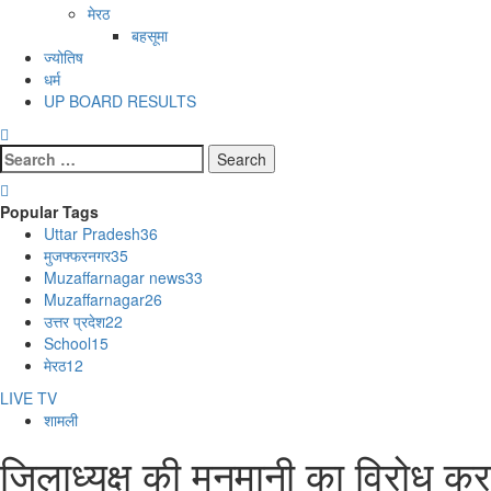
मेरठ
बहसूमा
ज्योतिष
धर्म
UP BOARD RESULTS
Search
for:
Popular Tags
Uttar Pradesh
36
मुजफ्फरनगर
35
Muzaffarnagar news
33
Muzaffarnagar
26
उत्तर प्रदेश
22
School
15
मेरठ
12
LIVE TV
शामली
जिलाध्यक्ष की मनमानी का विरोध कर