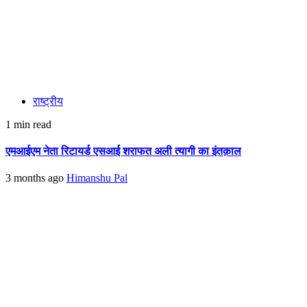
राष्ट्रीय
1 min read
एमआईएम नेता रिटायर्ड एसआई शराफत अली त्यागी का इंतक़ाल
3 months ago
Himanshu Pal