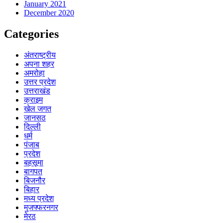
January 2021
December 2020
Categories
अंतराष्ट्रीय
अपना शहर
अमरोहा
उत्तर प्रदेश
उत्तराखंड
क्राइम
खेल जगत
जानसठ
दिल्ली
धर्म
पंजाब
प्रदेश
बहसूमा
बागपत
बिजनौर
बिहार
मध्य प्रदेश
मुजफ्फरनगर
मेरठ