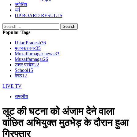
ज्योतिष
धर्म
UP BOARD RESULTS
Search
for:
Popular Tags
Uttar Pradesh
36
मुजफ्फरनगर
35
Muzaffarnagar news
33
Muzaffarnagar
26
उत्तर प्रदेश
22
School
15
मेरठ
12
LIVE TV
राष्ट्रीय
लूट की घटना को अंजाम देने वाला
वांछित अभियुक्त मुठभेड़ के दौरान हुआ
गिरफ्तार