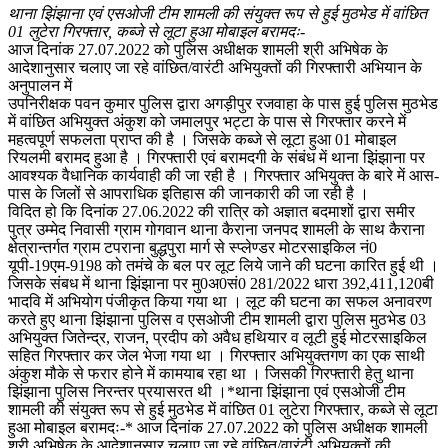
थाना झिंझाना एवं एसओजी टीम शामली की संयुक्त रूप से हुई मुठभेड में वांछित
01 लुटेरा गिरफ्तार, कब्जे से लूटा हुआ मोबाइल बरामदः-
आज दिनांक 27.07.2022 को पुलिस अधीक्षक शामली श्री अभिषेक के
आदेशानुसार चलाए जा रहे वांछित/वारंटी अभियुक्तों की गिरफ्तारी अभियान के
अनुपालन में
उपनिरीक्षक पवन कुमार पुलिस द्वारा अगड़ीपुर रजवाहा के पास हुई पुलिस मुठभेड
में वांछित अभियुक्त अंकुश को जमालपुर भट्टा के पास से गिरफ्तार करने में
महत्वपूर्ण सफलता प्राप्त की है । जिसके कब्जे से लूटा हुआ 01 मोबाइल
रियलमी बरामद हुआ है । गिरफ्तारी एवं बरामदगी के संबंध में थाना झिंझाना पर
आवश्यक वैधानिक कार्यवाही की जा रही है । गिरफ्तार अभियुक्त के बारे में आस-
पास के जिलों से आपराधिक इतिहास की जानकारी की जा रही है ।
विदित हो कि दिनांक 27.06.2022 की रात्रि को अज्ञात बदमाशों द्वारा समीर
पुत्र उम्मेद निवासी ग्राम गोगवान थाना कैराना जनपद शामली के साथ कैराना
क्षेत्रान्तर्गत ग्राम टपराना बुद्धपुरा मार्ग से स्प्लेण्डर मोटरसाइकिल नं0
यूपी-19एम-9198 को तमंचे के बल पर लूट लिये जाने की घटना कारित हुई थी ।
जिसके संबध में थाना झिंझाना पर मु0अ0सं0 281/2022 धारा 392,411,120बी
भादवि में अभियोग पंजीकृत किया गया था । लूट की घटना का सफल अनावरण
करते हुए थाना झिंझाना पुलिस व एसओजी टीम शामली द्वारा पुलिस मुठभेड 03
अभियुक्त जितेन्द्र, राजन, प्रदीप को अवैध हथियार व लूटी हुई मोटरसाइकिल
सहित गिरफ्तार कर जेल भेजा गया था । गिरफ्तार अभियुक्तगण का एक साथी
अंकुश मौके से फरार होने में कामयाब रहा था । जिसकी गिरफ्तारी हेतु थाना
झिंझाना पुलिस निरन्तर प्रयासरत थी ।*थाना झिंझाना एवं एसओजी टीम
शामली की संयुक्त रूप से हुई मुठभेड में वांछित 01 लुटेरा गिरफ्तार, कब्जे से लूटा
हुआ मोबाइल बरामदः-* आज दिनांक 27.07.2022 को पुलिस अधीक्षक शामली
श्री अभिषेक के आदेशानुसार चलाए जा रहे वांछित/वारंटी अभियुक्तों की