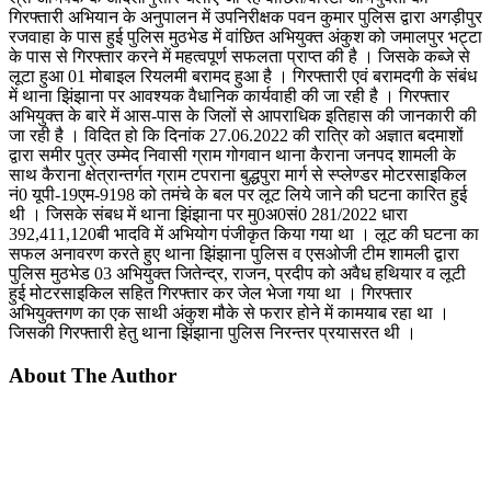
गिरफ्तारी अभियान के अनुपालन में उपनिरीक्षक पवन कुमार पुलिस द्वारा अगड़ीपुर
रजवाहा के पास हुई पुलिस मुठभेड में वांछित अभियुक्त अंकुश को जमालपुर भट्टा
के पास से गिरफ्तार करने में महत्वपूर्ण सफलता प्राप्त की है । जिसके कब्जे से
लूटा हुआ 01 मोबाइल रियलमी बरामद हुआ है । गिरफ्तारी एवं बरामदगी के संबंध
में थाना झिंझाना पर आवश्यक वैधानिक कार्यवाही की जा रही है । गिरफ्तार
अभियुक्त के बारे में आस-पास के जिलों से आपराधिक इतिहास की जानकारी की
जा रही है । विदित हो कि दिनांक 27.06.2022 की रात्रि को अज्ञात बदमाशों
द्वारा समीर पुत्र उम्मेद निवासी ग्राम गोगवान थाना कैराना जनपद शामली के
साथ कैराना क्षेत्रान्तर्गत ग्राम टपराना बुद्धपुरा मार्ग से स्प्लेण्डर मोटरसाइकिल
नं0 यूपी-19एम-9198 को तमंचे के बल पर लूट लिये जाने की घटना कारित हुई
थी । जिसके संबध में थाना झिंझाना पर मु0अ0सं0 281/2022 धारा
392,411,120बी भादवि में अभियोग पंजीकृत किया गया था । लूट की घटना का
सफल अनावरण करते हुए थाना झिंझाना पुलिस व एसओजी टीम शामली द्वारा
पुलिस मुठभेड 03 अभियुक्त जितेन्द्र, राजन, प्रदीप को अवैध हथियार व लूटी
हुई मोटरसाइकिल सहित गिरफ्तार कर जेल भेजा गया था । गिरफ्तार
अभियुक्तगण का एक साथी अंकुश मौके से फरार होने में कामयाब रहा था ।
जिसकी गिरफ्तारी हेतु थाना झिंझाना पुलिस निरन्तर प्रयासरत थी ।
About The Author