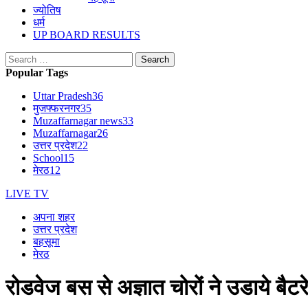
ज्योतिष
धर्म
UP BOARD RESULTS
Search
for:
Popular Tags
Uttar Pradesh
36
मुजफ्फरनगर
35
Muzaffarnagar news
33
Muzaffarnagar
26
उत्तर प्रदेश
22
School
15
मेरठ
12
LIVE TV
अपना शहर
उत्तर प्रदेश
बहसूमा
मेरठ
रोडवेज बस से अज्ञात चोरों ने उडाये बैटर