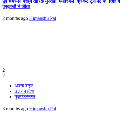
पूर्व चेयरमैन मरहूम तारिक़ मुस्तफ़ा मेमोरियल क्रिकेट टूर्नामेंट का ख़िताब
पुरक़ाज़ी ने जीता
2 months ago
Himanshu Pal
2
2
अपना शहर
उत्तर प्रदेश
मुजफ्फरनगर
3 months ago
Himanshu Pal