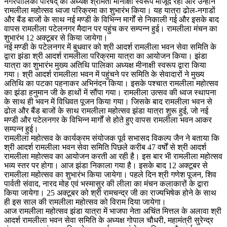
नगरपालिका परिषद् की अध्यक्ष श्रीमती मीनाक्षी स्वरूप मौजूद रहीं और उन्होंने
रामलीला महोत्सव ध्वजा परिक्रमा का शुभारंभ किया। यह यात्रा ढोल-नगाडों
और बैंड बाजों के साथ नई मण्डी के विभिन्न मार्गों से निकाली गई और इसके बाद
वापस रामलीला पटेलनगर मैदान पर पहुंच कर सम्पन्न हुई। रामलीला मंचन का
शुभारंभ 12 अक्टूबर से किया जायेगा।
नई मण्डी के पटेलनगर में बुधवार को श्री आदर्श रामलीला भवन सेवा समिति के
द्वारा झंडा श्री आदर्श रामलीला परिक्रमा यात्रा का आयोजन किया। झंडा
यात्रा का शुभारंभ मुख्य अतिथि पालिका अध्यक्ष मीनाक्षी स्वरूप द्वारा किया
गया। श्री आदर्श रामलीला भवन में पहुंचने पर समिति के सेवादारों ने मुख्य
अतिथि का पटका पहनाकर अभिनंदन किया। इसके पश्चात रामलीला महोत्सव
का झंडा हनुमान जी के हाथों में सौंपा गया। रामलीला उत्सव की ध्वज स्थापना
के साथ ही भवन में विधिवत पूजन किया गया। जिसके बाद रामलीला भवन से
ढोल और बैंड बाजों के साथ रामलीला महोत्सव झंडा यात्रा शुरू हुई, जो नई
मण्डी और पटेलनगर के विभिन्न मार्गों से होते हुए वापस रामलीला भवन आकर
सम्पन्न हुई।
रामलीला महोत्सव के कार्यक्रम संयोजक पूर्व सभासद विकल्प जैन ने बताया कि
श्री आदर्श रामलीला भवन सेवा समिति पिछले करीब 47 वर्षों से श्री आदर्श
रामलीला महोत्सव का आयोजन करती आ रही है। इस बार भी रामलीला महोत्सव
भव्य स्तर पर होगा। आज झंडा निकाला गया है। इसके बाद 12 अक्टूबर से
रामलीला महोत्सव का शुभारंभ किया जायेगा। पहले दिन श्री गणेश पूजन, शिव
पार्वती संवाद, नारद मोह एवं भस्मासुर की लीला का मंचन कलाकारों के द्वारा
किया जायेगा। 25 अक्टूबर को श्री रामचन्द्र जी का राज्यभिषेक होने के साथ
ही इस साल की रामलीला महोत्सव को विराम दिया जायेगा।
आज रामलीला महोत्सव झंडा यात्रा में भाजपा नेता अचिंत मित्तल के अलावा श्री
आदर्श रामलीला भवन सेवा समिति के अध्यक्ष गोपाल चौधरी, महामंत्री सुरेन्द्र