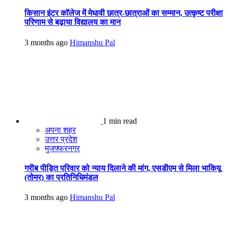
किसान इंटर कॉलेज में मेधावी छात्र-छात्राओं का सम्मान, उत्कृष्ट परीक्षा
परिणाम से बढ़ाया विद्यालय का मान
3 months ago
Himanshu Pal
1 min read
अपना शहर
उत्तर प्रदेश
मुजफ्फरनगर
गरीब पीड़ित परिवार को न्याय दिलाने की मांग, एसडीएम से मिला भाकियू
(तोमर) का प्रतिनिधिमंडल
3 months ago
Himanshu Pal