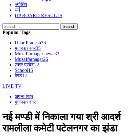
ज्योतिष
धर्म
UP BOARD RESULTS
Search
for:
Popular Tags
Uttar Pradesh
36
मुजफ्फरनगर
35
Muzaffarnagar news
33
Muzaffarnagar
26
उत्तर प्रदेश
22
School
15
मेरठ
12
LIVE TV
अपना शहर
मुजफ्फरनगर
नई मण्डी में निकाला गया श्री आदर्श
रामलीला कमेटी पटेलनगर का झंडा