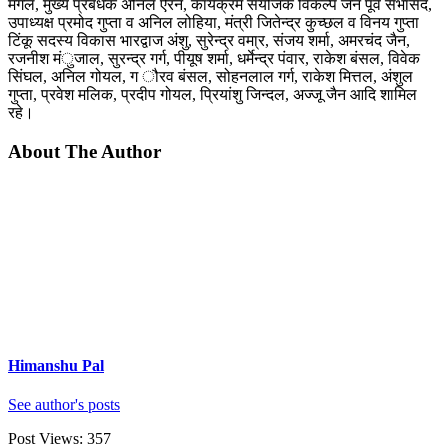
मंगल, मुख्य प्रबंधक अनिल ऐरन, कार्यक्रम संयोजक विकल्प जैन पूर्व सभासद,
उपाध्यक्ष प्रमोद गुप्ता व अनिल लोहिया, मंत्री जितेन्द्र कुच्छल व विनय गुप्ता
टिंकू सदस्य विकास भारद्वाज अंशु, सुरेन्द्र वमा्र, संजय शर्मा, अमरचंद जैन,
रजनीश मंुजाल, सुरन्द्र गर्ग, पीयूष शर्मा, धर्मेन्द्र पंवार, राकेश बंसल, विवेक
सिंघल, अनिल गोयल, ग ौरव बंसल, सोहनलाल गर्ग, राकेश मित्तल, अंशुल
गुप्ता, प्रवेश मलिक, प्रदीप गोयल, प्रियांशु जिन्दल, अज्जू जैन आदि शामिल
रहे।
About The Author
Himanshu Pal
See author's posts
Post Views:
357