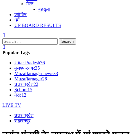
मेरठ
बहसूमा
ज्योतिष
धर्म
UP BOARD RESULTS
Search
for:
Popular Tags
Uttar Pradesh
36
मुजफ्फरनगर
35
Muzaffarnagar news
33
Muzaffarnagar
26
उत्तर प्रदेश
22
School
15
मेरठ
12
LIVE TV
उत्तर प्रदेश
सहारनपुर