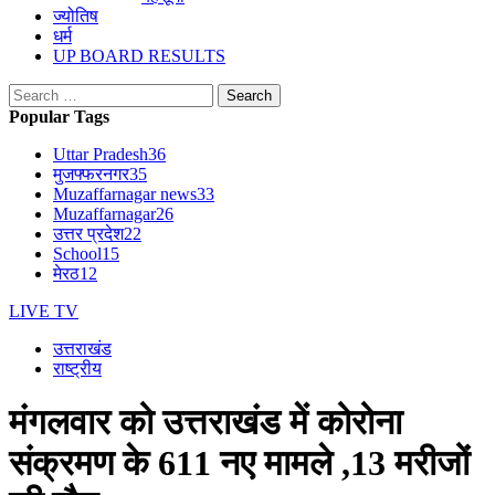
ज्योतिष
धर्म
UP BOARD RESULTS
Search
for:
Popular Tags
Uttar Pradesh
36
मुजफ्फरनगर
35
Muzaffarnagar news
33
Muzaffarnagar
26
उत्तर प्रदेश
22
School
15
मेरठ
12
LIVE TV
उत्तराखंड
राष्ट्रीय
मंगलवार को उत्तराखंड में कोरोना
संक्रमण के 611 नए मामले ,13 मरीजों