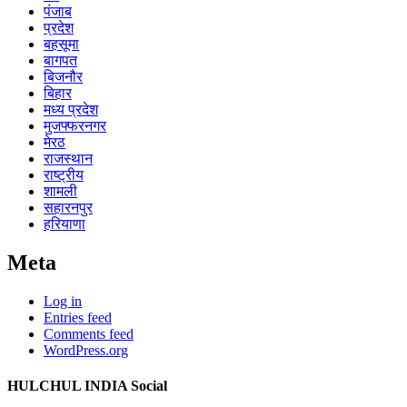
पंजाब
प्रदेश
बहसूमा
बागपत
बिजनौर
बिहार
मध्य प्रदेश
मुजफ्फरनगर
मेरठ
राजस्थान
राष्ट्रीय
शामली
सहारनपुर
हरियाणा
Meta
Log in
Entries feed
Comments feed
WordPress.org
HULCHUL INDIA Social