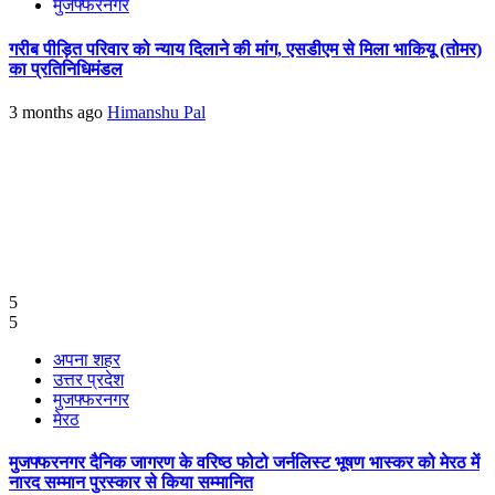
मुजफ्फरनगर
गरीब पीड़ित परिवार को न्याय दिलाने की मांग, एसडीएम से मिला भाकियू (तोमर)
का प्रतिनिधिमंडल
3 months ago
Himanshu Pal
5
5
अपना शहर
उत्तर प्रदेश
मुजफ्फरनगर
मेरठ
मुजफ्फरनगर दैनिक जागरण के वरिष्ठ फोटो जर्नलिस्ट भूषण भास्कर को मेरठ में
नारद सम्मान पुरस्कार से किया सम्मानित