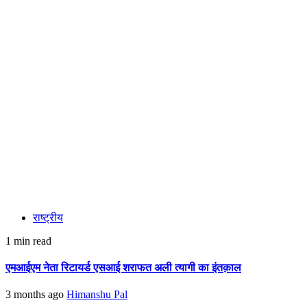
राष्ट्रीय
1 min read
एमआईएम नेता रिटायर्ड एसआई शराफत अली त्यागी का इंतक़ाल
3 months ago
Himanshu Pal