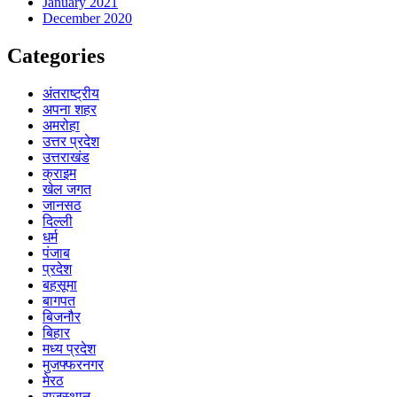
January 2021
December 2020
Categories
अंतराष्ट्रीय
अपना शहर
अमरोहा
उत्तर प्रदेश
उत्तराखंड
क्राइम
खेल जगत
जानसठ
दिल्ली
धर्म
पंजाब
प्रदेश
बहसूमा
बागपत
बिजनौर
बिहार
मध्य प्रदेश
मुजफ्फरनगर
मेरठ
राजस्थान