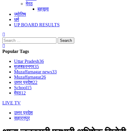
मेरठ
बहसूमा
ज्योतिष
धर्म
UP BOARD RESULTS
Search
for:
Popular Tags
Uttar Pradesh
36
मुजफ्फरनगर
35
Muzaffarnagar news
33
Muzaffarnagar
26
उत्तर प्रदेश
22
School
15
मेरठ
12
LIVE TV
उत्तर प्रदेश
सहारनपुर