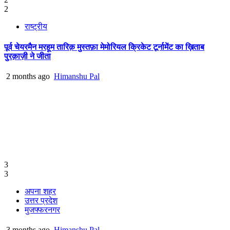
2
राष्ट्रीय
पूर्व चेयरमैन मरहूम तारिक़ मुस्तफ़ा मेमोरियल क्रिकेट टूर्नामेंट का ख़िताब
पुरक़ाज़ी ने जीता
2 months ago
Himanshu Pal
3
3
अपना शहर
उत्तर प्रदेश
मुजफ्फरनगर
3 months ago
Himanshu Pal