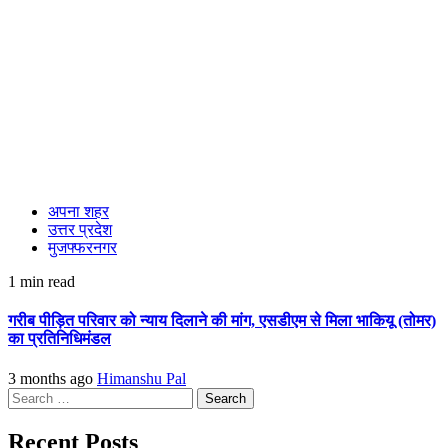
अपना शहर
उत्तर प्रदेश
मुजफ्फरनगर
1 min read
गरीब पीड़ित परिवार को न्याय दिलाने की मांग, एसडीएम से मिला भाकियू (तोमर)
का प्रतिनिधिमंडल
3 months ago
Himanshu Pal
Search
for:
Recent Posts