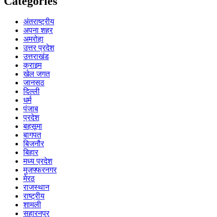
Categories
अंतराष्ट्रीय
अपना शहर
अमरोहा
उत्तर प्रदेश
उत्तराखंड
क्राइम
खेल जगत
जानसठ
दिल्ली
धर्म
पंजाब
प्रदेश
बहसूमा
बागपत
बिजनौर
बिहार
मध्य प्रदेश
मुजफ्फरनगर
मेरठ
राजस्थान
राष्ट्रीय
शामली
सहारनपुर