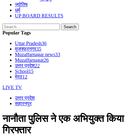
ज्योतिष
धर्म
UP BOARD RESULTS
Search
for:
Popular Tags
Uttar Pradesh
36
मुजफ्फरनगर
35
Muzaffarnagar news
33
Muzaffarnagar
26
उत्तर प्रदेश
22
School
15
मेरठ
12
LIVE TV
उत्तर प्रदेश
सहारनपुर
नानौता पुलिस ने एक अभियुक्त किया
गिरफ्तार