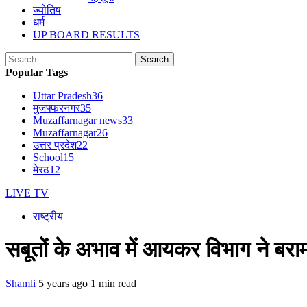
ज्योतिष
धर्म
UP BOARD RESULTS
Search
for:
Popular Tags
Uttar Pradesh
36
मुजफ्फरनगर
35
Muzaffarnagar news
33
Muzaffarnagar
26
उत्तर प्रदेश
22
School
15
मेरठ
12
LIVE TV
राष्ट्रीय
सबूतों के अभाव में आयकर विभाग ने ब
Shamli
5 years ago
1 min read