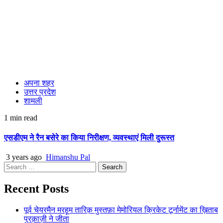
अपना शहर
उत्तर प्रदेश
शामली
1 min read
एसडीएम ने रैन बसेरे का किया निरीक्षण, व्यवस्थाएं मिली दुरूस्त
3 years ago
Himanshu Pal
Search
for:
Recent Posts
पूर्व चेयरमैन मरहूम तारिक़ मुस्तफ़ा मेमोरियल क्रिकेट टूर्नामेंट का ख़िताब
पुरक़ाज़ी ने जीता