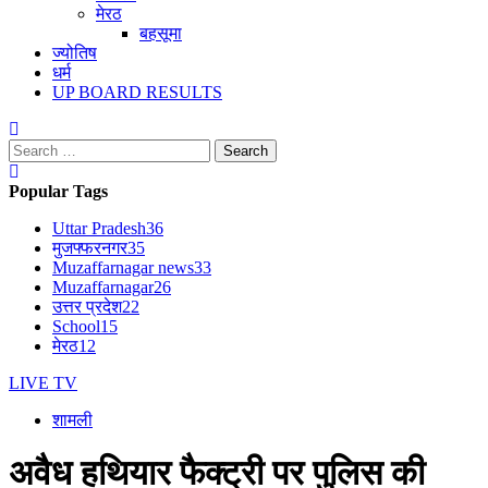
मेरठ
बहसूमा
ज्योतिष
धर्म
UP BOARD RESULTS
Search
for:
Popular Tags
Uttar Pradesh
36
मुजफ्फरनगर
35
Muzaffarnagar news
33
Muzaffarnagar
26
उत्तर प्रदेश
22
School
15
मेरठ
12
LIVE TV
शामली
अवैध हथियार फैक्ट्री पर पुलिस की