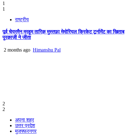
1
1
राष्ट्रीय
पूर्व चेयरमैन मरहूम तारिक़ मुस्तफ़ा मेमोरियल क्रिकेट टूर्नामेंट का ख़िताब
पुरक़ाज़ी ने जीता
2 months ago
Himanshu Pal
2
2
अपना शहर
उत्तर प्रदेश
मुजफ्फरनगर