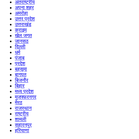
अंतराष्ट्रीय
अपना शहर
अमरोहा
उत्तर प्रदेश
उत्तराखंड
क्राइम
खेल जगत
जानसठ
दिल्ली
धर्म
पंजाब
प्रदेश
बहसूमा
बागपत
बिजनौर
बिहार
मध्य प्रदेश
मुजफ्फरनगर
मेरठ
राजस्थान
राष्ट्रीय
शामली
सहारनपुर
हरियाणा