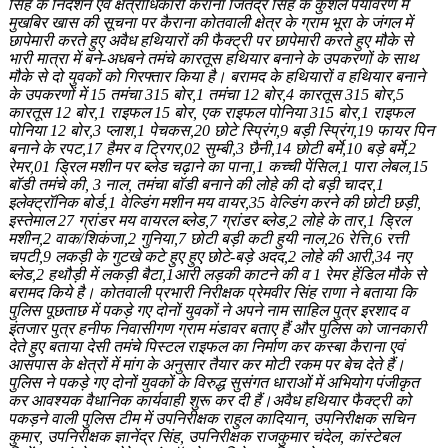
सिंह के निर्देशन एवं क्षेत्राधिकारी कैराना जितेंद्र सिंह के कुशल पर्यावरण में
मुखबिर खास की सूचना पर कैराना कोतवाली क्षेत्र के ग्राम भूरा के जंगल में
छापेमारी करते हुए अवैध हथियारों की फैक्ट्री पर छापेमारी करते हुए मौके से
भारी मात्रा में बने-अधबने तमंचे कारतूस हथियार बनाने के उपकरणों के साथ
मौके से दो युवकों को गिरफ्तार किया है। बरामद के हथियारों व हथियार बनाने
के उपकरणों में 15 तमंचा 315 बोर,1 तमंचा 12 बोर,4 कारतूस 315 बोर,5
कारतूस 12 बोर,1 राइफल 15 बोर, एक राइफल पोनिया 315 बोर,1 राइफल
पोनिया 12 बोर,3 प्लाश,1 पेचकस,20 छोटे स्प्रिंग,9 बड़ी स्प्रिंग,19 फायर पिन
बनाने के रपट,17 हैमर व ट्रिगर,02 सुम्बी,3 छैनी,14 छोटी बर्मे,10 बड़े बर्मे,2
रेमर,01 ड्रिल मशीन पर ब्लेड चढ़ाने का पाना,1 कच्ची पेंसिल,1 पारा लेबल,15
बॉडी तमंचे की, 3 नाल, तमंचा बॉडी बनाने की लोहे की दो बड़ी चादर,1
इलेक्ट्रॉनिक बोर्ड,1 वेल्डिंग मशीन मय वायर,35 वेल्डिंग करने की छोटी छड़ी,
इस्तेमाल 27 ग्रांडर मय वायरल ब्लेड,7 ग्रांडर ब्लेड,2 लोहे के तार,1 ड्रिल
मशीन,2 वाक/शिकंजा,2 गुनिया,7 छोटी बड़ी कटी हुयी नाल,26 रेत्ति,6 रत्ती
चपटी,9 लकड़ी के गुटखे कटे हुए हुए छोटे-बड़े अदद,2 लोहे की आरी,34 नए
ब्लेड,2 हथौड़ी में लकड़ी बैटा,1आरी लड़की काटने की व 1 रेमर हेंडिल मौके से
बरामद किये है। कोतवाली प्रभारी निरीक्षक प्रेमवीर सिंह राणा ने बताया कि
पुलिस पूछताछ में पकड़े गए दोनों युवकों ने अपने नाम साहिल पुत्र इरशाद व
इंतजार पुत्र हनीफ निवासीगण ग्राम मंडावर बताए हैं और पुलिस को जानकारी
देते हुए बताया देसी तमंचे पिस्टल राइफल का निर्माण कर कस्बा कैराना एवं
आसपास के क्षेत्रों में मांग के अनुसार तैयार कर मोटी रकम पर बेच देते हैं।
पुलिस ने पकड़े गए दोनों युवकों के विरुद्ध सुसंगत धाराओं में अभियोग पंजीकृत
कर आवश्यक वैधानिक कार्यवाही शुरू कर दी हैं।अवैध हथियार फैक्ट्री को
पकड़ने वाली पुलिस टीम में उपनिरीक्षक राहुल कादियान, उपनिरीक्षक सचिन
कुमार, उपनिरीक्षक ज्ञानेंद्र सिंह, उपनिरीक्षक राजकुमार चंदेल, कांस्टेबल