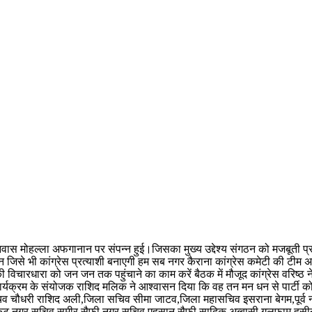
 आवास मोहल्ला अफगानान पर संपन्न हुई।जिसका मुख्य उद्देश्य संगठन को मजबूत
न जिसे भी कांग्रेस प्रत्याशी बनाएगी हम सब नगर कैराना कांग्रेस कमेटी की टीम अ
 की विचारधारा को जन जन तक पहुंचाने का काम करें बैठक में मौजूद कांग्रेस वरिष्ठ
क्रम के संयोजक राशिद मलिक ने आश्वासन दिया कि वह तन मन धन से पार्टी को आगे 
िव चौधरी राशिद अली,जिला सचिव सीमा जाटव,जिला महासचिव इसराना बेगम,पूर्व नगर
न एडवोकेट,नगर सचिव समीर सैफी,नगर सचिव एहसान सैफी,सादिक अब्बासी,गुलफाम,ह