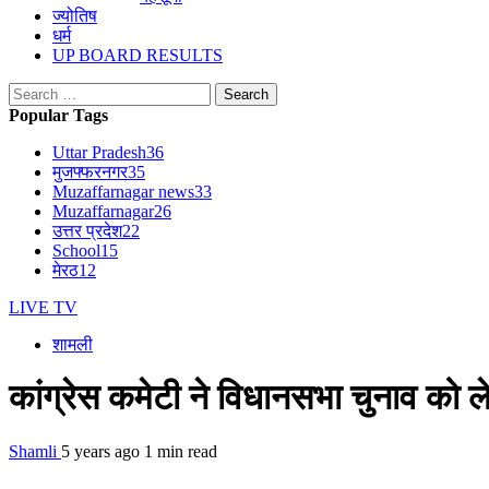
ज्योतिष
धर्म
UP BOARD RESULTS
Search
for:
Popular Tags
Uttar Pradesh
36
मुजफ्फरनगर
35
Muzaffarnagar news
33
Muzaffarnagar
26
उत्तर प्रदेश
22
School
15
मेरठ
12
LIVE TV
शामली
कांग्रेस कमेटी ने विधानसभा चुनाव को 
Shamli
5 years ago
1 min read