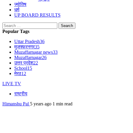
ज्योतिष
धर्म
UP BOARD RESULTS
Search
for:
Popular Tags
Uttar Pradesh
36
मुजफ्फरनगर
35
Muzaffarnagar news
33
Muzaffarnagar
26
उत्तर प्रदेश
22
School
15
मेरठ
12
LIVE TV
राष्ट्रीय
Himanshu Pal
5 years ago
1 min read