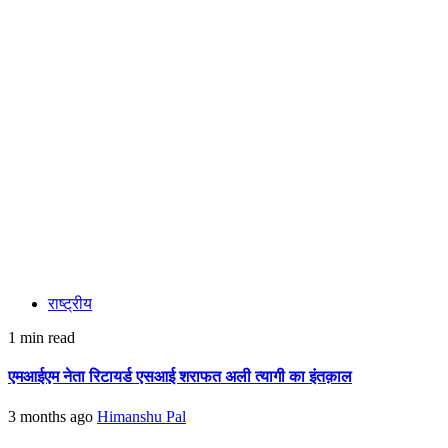
राष्ट्रीय
1 min read
एमआईएम नेता रिटायर्ड एसआई शराफत अली त्यागी का इंतक़ाल
3 months ago
Himanshu Pal