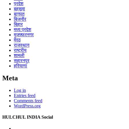
प्रदेश
बहसूमा
बागपत
बिजनौर
बिहार
मध्य प्रदेश
मुजफ्फरनगर
मेरठ
राजस्थान
राष्ट्रीय
शामली
सहारनपुर
हरियाणा
Meta
Log in
Entries feed
Comments feed
WordPress.org
HULCHUL INDIA Social
Facebook