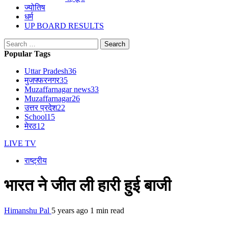
ज्योतिष
धर्म
UP BOARD RESULTS
Search
for:
Popular Tags
Uttar Pradesh
36
मुजफ्फरनगर
35
Muzaffarnagar news
33
Muzaffarnagar
26
उत्तर प्रदेश
22
School
15
मेरठ
12
LIVE TV
राष्ट्रीय
भारत ने जीत ली हारी हुई बाजी
Himanshu Pal
5 years ago
1 min read