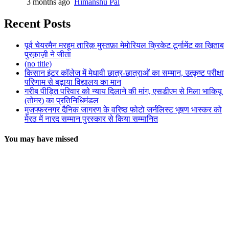
3 months ago
Himanshu Pal
Recent Posts
पूर्व चेयरमैन मरहूम तारिक़ मुस्तफ़ा मेमोरियल क्रिकेट टूर्नामेंट का ख़िताब
पुरक़ाज़ी ने जीता
(no title)
किसान इंटर कॉलेज में मेधावी छात्र-छात्राओं का सम्मान, उत्कृष्ट परीक्षा
परिणाम से बढ़ाया विद्यालय का मान
गरीब पीड़ित परिवार को न्याय दिलाने की मांग, एसडीएम से मिला भाकियू
(तोमर) का प्रतिनिधिमंडल
मुजफ्फरनगर दैनिक जागरण के वरिष्ठ फोटो जर्नलिस्ट भूषण भास्कर को
मेरठ में नारद सम्मान पुरस्कार से किया सम्मानित
You may have missed