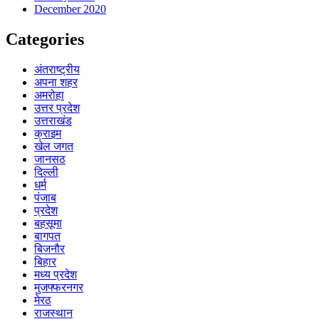
December 2020
Categories
अंतराष्ट्रीय
अपना शहर
अमरोहा
उत्तर प्रदेश
उत्तराखंड
क्राइम
खेल जगत
जानसठ
दिल्ली
धर्म
पंजाब
प्रदेश
बहसूमा
बागपत
बिजनौर
बिहार
मध्य प्रदेश
मुजफ्फरनगर
मेरठ
राजस्थान