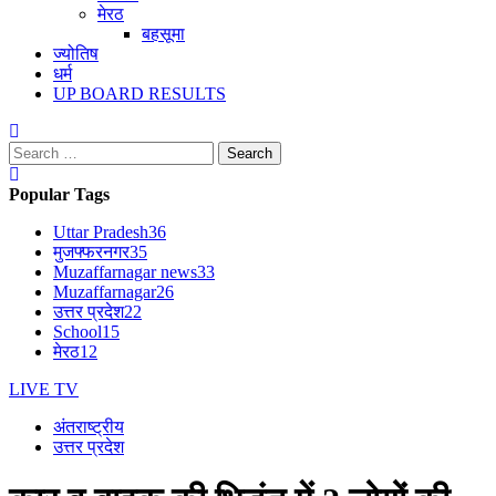
मेरठ
बहसूमा
ज्योतिष
धर्म
UP BOARD RESULTS
Search
for:
Popular Tags
Uttar Pradesh
36
मुजफ्फरनगर
35
Muzaffarnagar news
33
Muzaffarnagar
26
उत्तर प्रदेश
22
School
15
मेरठ
12
LIVE TV
अंतराष्ट्रीय
उत्तर प्रदेश