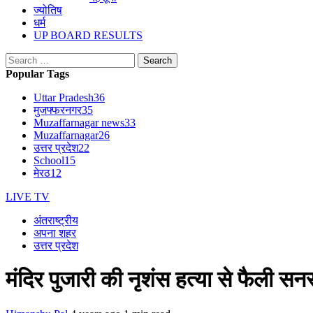
ज्योतिष
धर्म
UP BOARD RESULTS
Search
for:
Popular Tags
Uttar Pradesh
36
मुजफ्फरनगर
35
Muzaffarnagar news
33
Muzaffarnagar
26
उत्तर प्रदेश
22
School
15
मेरठ
12
LIVE TV
अंतराष्ट्रीय
अपना शहर
उत्तर प्रदेश
मंदिर पुजारी की नृशंस हत्या से फैली स