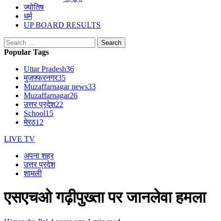
ज्योतिष
धर्म
UP BOARD RESULTS
Search
for:
Popular Tags
Uttar Pradesh
36
मुजफ्फरनगर
35
Muzaffarnagar news
33
Muzaffarnagar
26
उत्तर प्रदेश
22
School
15
मेरठ
12
LIVE TV
अपना शहर
उत्तर प्रदेश
शामली
एसएचओ गढ़ीपुख्ता पर जानलेवा हमला