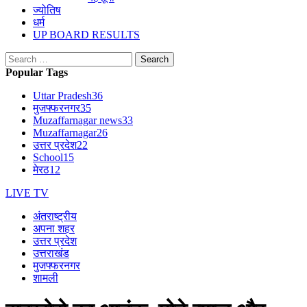
ज्योतिष
धर्म
UP BOARD RESULTS
Search
for:
Popular Tags
Uttar Pradesh
36
मुजफ्फरनगर
35
Muzaffarnagar news
33
Muzaffarnagar
26
उत्तर प्रदेश
22
School
15
मेरठ
12
LIVE TV
अंतराष्ट्रीय
अपना शहर
उत्तर प्रदेश
उत्तराखंड
मुजफ्फरनगर
शामली