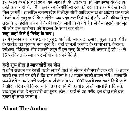
इस ब्याज के बोझ तले इतना दब जाता है कि उसके सामने आत्महत्या के अलावा
कोई चारा नही होता है। इस तरह के ऑफिस आपको हर गांव शहर में देखने को
मिल जायेगें। हालांकि उत्तरप्रदेश में सीएम योगी आदित्यनाथ के आदेशो पर पहले
मिलने वाले साहुकारी के लाईसेंस अब रदद कर दिये गये है और आगे भविष्य में इस
तरह के लाईसेंस न बनाने के भी आदेश जारी किये गये है। लेकिन इसके बावजूद
भी लोग इस कारोबार को धडल्ले के साथ कर रहे है।
कहां कहां फैले है गिरोह के तार।
इसमें मुजफ्फरनगर शहर, मन्सुरपुर, खतौली, जानसठ, छपार , बुढाना इस गिरोह
के आतंक का प्रयाय बना हुआ है। वही शामली जनपद के थानाभवन, कैराना,
कांधला, झिंझाना और शामली शहर में इस तरह के लोगो की भरमार है जो 10 से
15 प्रतिशत के ब्याज पर लोगो को रूपये देते है।
कैसे शुरू होता है ब्याजखोरी का खेल।
ये लोग सडको पर रेहडी पटरी लगाने वाले से लेकर बेरोजगारो तक को 10 हजार
रूपये इस शर्त पर देते है कि चार महीनो में 12 हजार रूपये वापस लेगें। हालाकिं
रूपये देते समय उनसे फाईल चार्ज के नाम पर 1000 रूपये तक काट लिये जाते
है और 5 दिन की किस्त यानि 500 रूपये भी एडवांस ले ली जाती है। जिसके
बाद शुरू होता है सूदखोरी का मुख्य खेल। यहां से वह गरीब इस बोझ तले बस
दबता ही चला जाता है।
About The Author