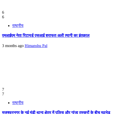
6
6
राष्ट्रीय
एमआईएम नेता रिटायर्ड एसआई शराफत अली त्यागी का इंतक़ाल
3 months ago
Himanshu Pal
7
7
राष्ट्रीय
मुजफ्फरनगर के नई मंडी थाना क्षेत्र में पुलिस और गांजा तस्करों के बीच मुठभेड़