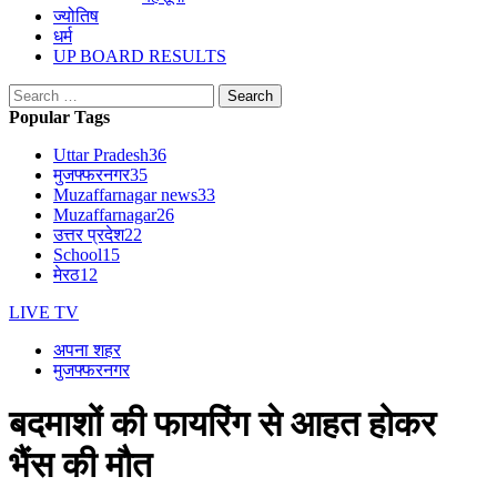
ज्योतिष
धर्म
UP BOARD RESULTS
Search
for:
Popular Tags
Uttar Pradesh
36
मुजफ्फरनगर
35
Muzaffarnagar news
33
Muzaffarnagar
26
उत्तर प्रदेश
22
School
15
मेरठ
12
LIVE TV
अपना शहर
मुजफ्फरनगर
बदमाशों की फायरिंग से आहत होकर
भैंस की मौत