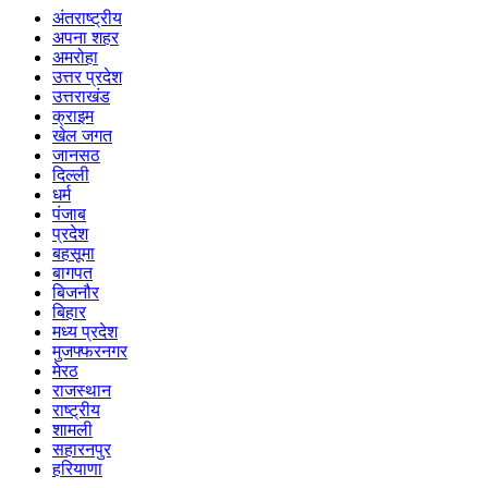
अंतराष्ट्रीय
अपना शहर
अमरोहा
उत्तर प्रदेश
उत्तराखंड
क्राइम
खेल जगत
जानसठ
दिल्ली
धर्म
पंजाब
प्रदेश
बहसूमा
बागपत
बिजनौर
बिहार
मध्य प्रदेश
मुजफ्फरनगर
मेरठ
राजस्थान
राष्ट्रीय
शामली
सहारनपुर
हरियाणा