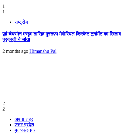
1
1
राष्ट्रीय
पूर्व चेयरमैन मरहूम तारिक़ मुस्तफ़ा मेमोरियल क्रिकेट टूर्नामेंट का ख़िताब
पुरक़ाज़ी ने जीता
2 months ago
Himanshu Pal
2
2
अपना शहर
उत्तर प्रदेश
मुजफ्फरनगर