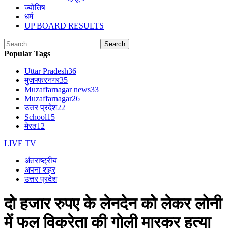
ज्योतिष
धर्म
UP BOARD RESULTS
Search
for:
Popular Tags
Uttar Pradesh
36
मुजफ्फरनगर
35
Muzaffarnagar news
33
Muzaffarnagar
26
उत्तर प्रदेश
22
School
15
मेरठ
12
LIVE TV
अंतराष्ट्रीय
अपना शहर
उत्तर प्रदेश
दो हजार रुपए के लेनदेन को लेकर लोनी
में फल विक्रेता की गोली मारकर हत्या