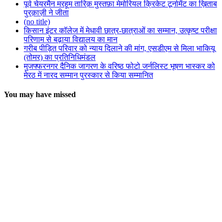
पूर्व चेयरमैन मरहूम तारिक़ मुस्तफ़ा मेमोरियल क्रिकेट टूर्नामेंट का ख़िताब
पुरक़ाज़ी ने जीता
(no title)
किसान इंटर कॉलेज में मेधावी छात्र-छात्राओं का सम्मान, उत्कृष्ट परीक्षा
परिणाम से बढ़ाया विद्यालय का मान
गरीब पीड़ित परिवार को न्याय दिलाने की मांग, एसडीएम से मिला भाकियू
(तोमर) का प्रतिनिधिमंडल
मुजफ्फरनगर दैनिक जागरण के वरिष्ठ फोटो जर्नलिस्ट भूषण भास्कर को
मेरठ में नारद सम्मान पुरस्कार से किया सम्मानित
You may have missed