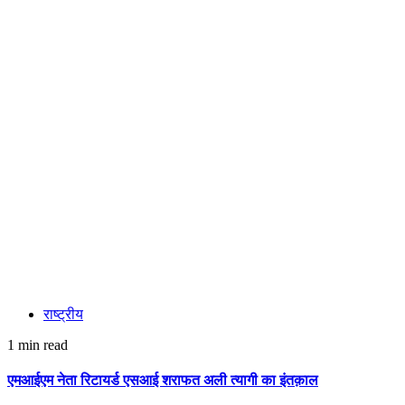
राष्ट्रीय
1 min read
एमआईएम नेता रिटायर्ड एसआई शराफत अली त्यागी का इंतक़ाल