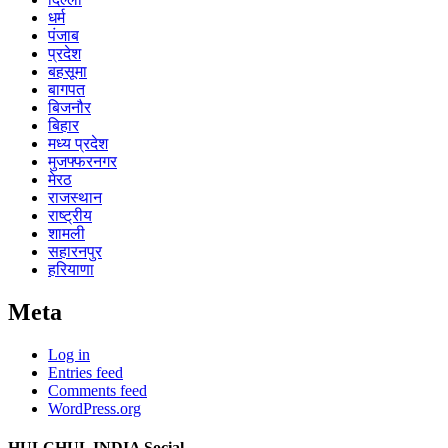
धर्म
पंजाब
प्रदेश
बहसूमा
बागपत
बिजनौर
बिहार
मध्य प्रदेश
मुजफ्फरनगर
मेरठ
राजस्थान
राष्ट्रीय
शामली
सहारनपुर
हरियाणा
Meta
Log in
Entries feed
Comments feed
WordPress.org
HULCHUL INDIA Social