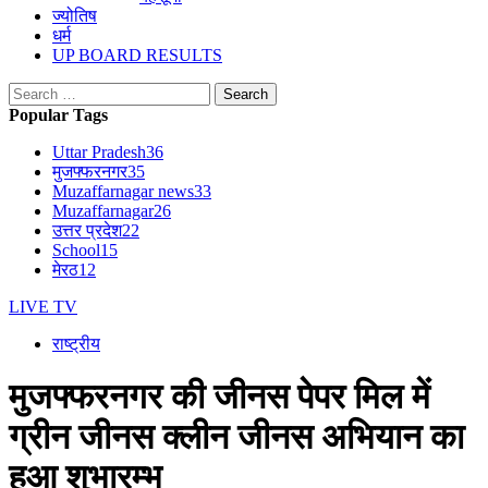
ज्योतिष
धर्म
UP BOARD RESULTS
Search
for:
Popular Tags
Uttar Pradesh
36
मुजफ्फरनगर
35
Muzaffarnagar news
33
Muzaffarnagar
26
उत्तर प्रदेश
22
School
15
मेरठ
12
LIVE TV
राष्ट्रीय
मुजफ्फरनगर की जीनस पेपर मिल में
ग्रीन जीनस क्लीन जीनस अभियान का
हुआ शुभारम्भ